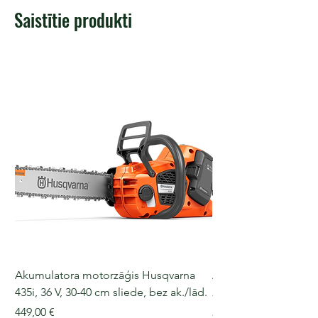
Saistītie produkti
Akumulatora motorzāģis Husqvarna
Akumulatora motorz
435i, 36 V, 30-40 cm sliede, bez ak./lād.
225i, 36 V, 30-35 cm s
Cena
Cena
449,00 €
249,00 €