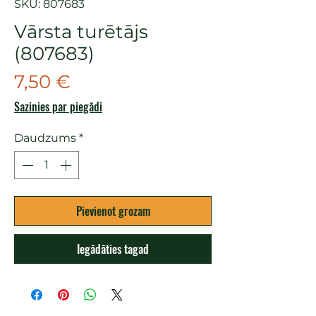
SKU: 807683
Vārsta turētājs
(807683)
Cena
7,50 €
Sazinies par piegādi
Daudzums
*
Pievienot grozam
Iegādāties tagad