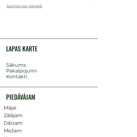
Sazinies par piegādi
Sazinies par piegādi
LAPAS KARTE
Sākums
Pakalpojumi
Kontakti
PIEDĀVĀJAM
Mājai
Zālājam
Dārzam
Mežam