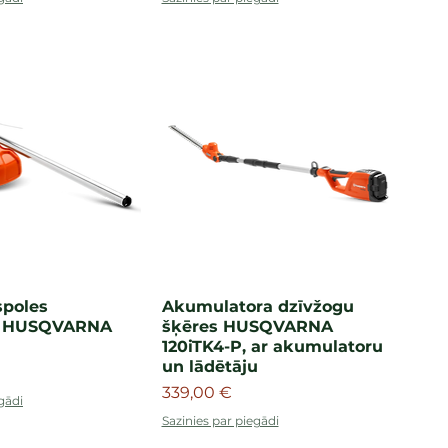
spoles
Akumulatora dzīvžogu
s HUSQVARNA
šķēres HUSQVARNA
120iTK4-P, ar akumulatoru
un lādētāju
Cena
339,00 €
gādi
Sazinies par piegādi