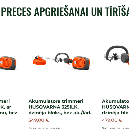
 PRECES APGRIEŠANAI UN TĪRĪŠ
meri
Akumulatora trimmeri
Akumulato
, ar
HUSQVARNA 325iLK,
HUSQVARNA
mu, bez
dzinēja bloks, bez ak./lād.
dzinēja blo
Cena
Cena
349,00 €
479,00 €
Sazinies par piegādi
Sazinies par pie