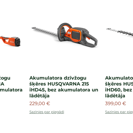
žogu
Akumulatora dzīvžogu
Akumulato
NA
šķēres HUSQVARNA 215
šķēres HU
umulatora
iHD45, bez akumulatora un
iHD60, bez
lādētāja
lādētāja
Cena
Cena
229,00 €
399,00 €
Sazinies par piegādi
Sazinies par pie