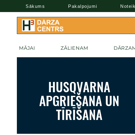
Sākums
Pakalpojumi
Notei
MĀJAI
ZĀLIENAM
DĀRZA
HUSQVARNA
APGRIEŠANA UN
TĪRĪŠANA