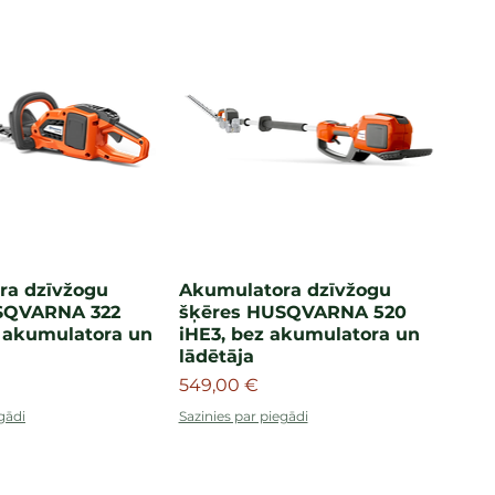
ra dzīvžogu
Akumulatora dzīvžogu
SQVARNA 322
šķēres HUSQVARNA 520
 akumulatora un
iHE3, bez akumulatora un
lādētāja
Cena
549,00 €
gādi
Sazinies par piegādi