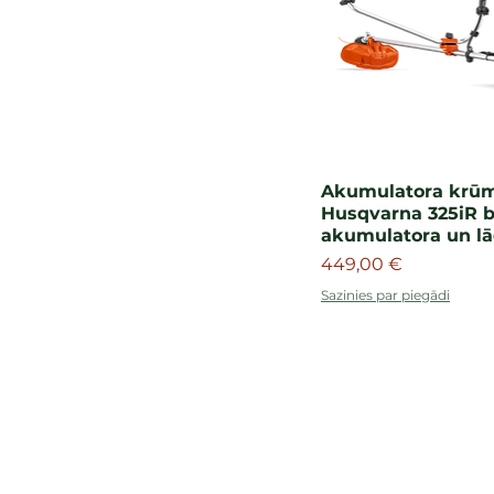
Akumulatora krūm
Husqvarna 325iR​ 
akumulatora un lā
Cena
449,00 €
Sazinies par piegādi