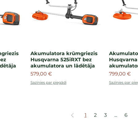
griezis
Akumulatora krūmgriezis
Akumulato
bez
Husqvarna 525iRXT bez
Husqvarna 
dētāja
akumulatora un lādētāja
akumulator
Cena
Cena
579,00 €
799,00 €
Sazinies par piegādi
Sazinies par pie
1
2
3
...
6