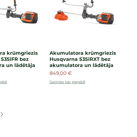
ra krūmgriezis
Akumulatora krūmgriezis
535iFR bez
Husqvarna 535iR​XT bez
a un lādētāja
akumulatora un lādētāja
Cena
849,00 €
gādi
Sazinies par piegādi