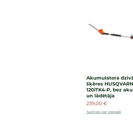
Akumulatora dzīv
šķēres HUSQVAR
120iTK4-P, bez ak
un lādētāja
Cena
239,00 €
Sazinies par piegādi