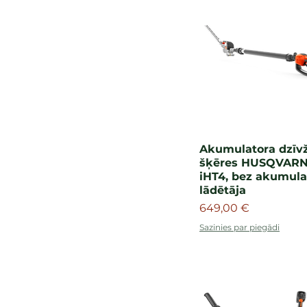
Akumulatora dzīv
šķēres HUSQVARN
iHT4, bez akumula
lādētāja
Cena
649,00 €
Sazinies par piegādi