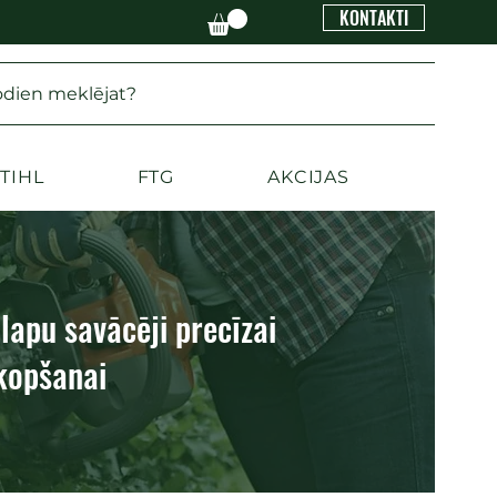
KONTAKTI
odien meklējat?
TIHL
FTG
AKCIJAS
lapu savācēji precīzai
 kopšanai