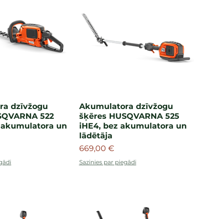
ra dzīvžogu
Akumulatora dzīvžogu
SQVARNA 522
šķēres HUSQVARNA 525
 akumulatora un
iHE4, bez akumulatora un
lādētāja
Cena
669,00 €
gādi
Sazinies par piegādi