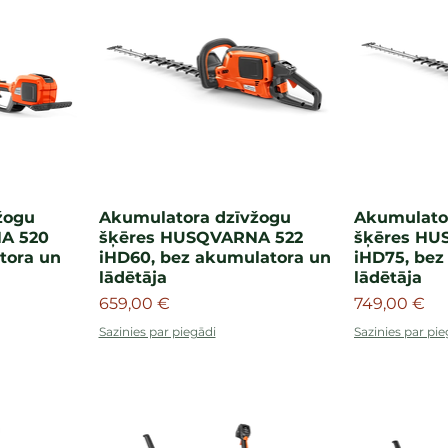
žogu
Akumulatora dzīvžogu
Akumulato
A 520
šķēres HUSQVARNA 522
šķēres HU
tora un
iHD60, bez akumulatora un
iHD75, bez
lādētāja
lādētāja
Cena
Cena
659,00 €
749,00 €
Sazinies par piegādi
Sazinies par pie