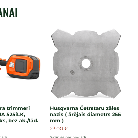
ANAI
ra trimmeri
Husqvarna Četrstaru zāles
 525iLK,
nazis ( ārējais diametrs 255
ks, bez ak./lād.
mm )
Cena
23,00 €
gādi
Sazinies par piegādi