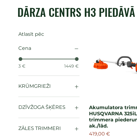
DĀRZA CENTRS H3 PIEDĀVĀ
Atlasīt pēc
Cena
3 €
1449 €
KRŪMGRIEŽI
Profesionālie krūmgrieži
(H)
DZĪVŽOGA ŠĶĒRES
Akumulatora trim
Akumulatora krūmgrieži
HUSQVARNA 325iLK
trimmera piederu
(H)
Profesionālās dzīvžogu
ak./lād.
šķēres (H)
Benzīna krūmgrieži (H)
ZĀLES TRIMMERI
Cena
419,00 €
Piederumi
Akumulatora dzīvžogu