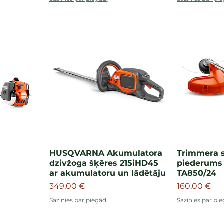
HUSQVARNA Akumulatora
Trimmera 
dzivžoga šķēres 215iHD45
piederum
ar akumulatoru un lādētāju
TA850/24
Cena
Cena
349,00 €
160,00 €
Sazinies par piegādi
Sazinies par pie