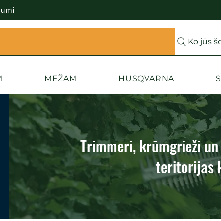
kumi
Ko jūs š
M
MEŽAM
HUSQVARNA
S
Trimmeri, krūmgrieži un 
teritorijas