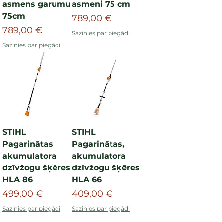
asmens garumu
asmeni 75 cm
75cm
Cena
789,00 €
Cena
789,00 €
Sazinies par piegādi
Sazinies par piegādi
STIHL
STIHL
Pagarinātas
Pagarinātas,
akumulatora
akumulatora
dzīvžogu šķēres
dzīvžogu šķēres
HLA 86
HLA 66
Cena
Cena
499,00 €
409,00 €
Sazinies par piegādi
Sazinies par piegādi