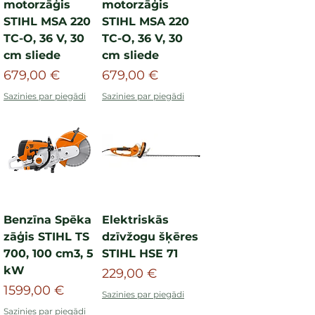
motorzāģis
motorzāģis
STIHL MSA 220
STIHL MSA 220
TC-O, 36 V, 30
TC-O, 36 V, 30
cm sliede
cm sliede
Cena
Cena
679,00 €
679,00 €
Sazinies par piegādi
Sazinies par piegādi
Benzīna Spēka
Elektriskās
zāģis STIHL TS
dzīvžogu šķēres
700, 100 cm3, 5
STIHL HSE 71
kW
Cena
229,00 €
Cena
1599,00 €
Sazinies par piegādi
Sazinies par piegādi