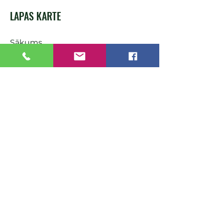
LAPAS KARTE
Sākums
Pakalpojumi
Kontakti
PIEDĀVĀJAM
Mājai
Zālājam
Dārzam
Mežam
Husqvarna
STIHL
FTG
AKCIJAS