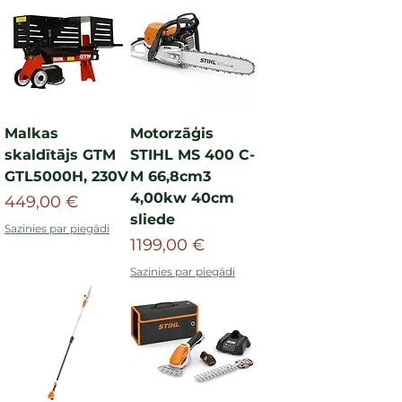
Malkas
Motorzāģis
skaldītājs GTM
STIHL MS 400 C-
GTL5000H, 230V
M 66,8cm3
4,00kw 40cm
Cena
449,00 €
sliede
Sazinies par piegādi
Cena
1199,00 €
Sazinies par piegādi