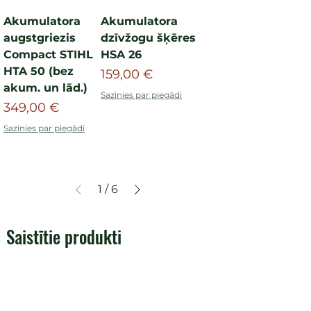
Akumulatora
Akumulatora
augstgriezis
dzīvžogu šķēres
Compact STIHL
HSA 26
HTA 50 (bez
Cena
159,00 €
akum. un lād.)
Sazinies par piegādi
Cena
349,00 €
Sazinies par piegādi
1
/
6
Saistītie produkti