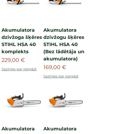
Akumulatora
Akumulatora
dzīvžoga šķēres
dzīvžogu šķēres
STIHL HSA 40
STIHL HSA 40
komplekts
(Bez lādētāja un
akumulatora)
Cena
229,00 €
Cena
169,00 €
Sazinies par piegādi
Sazinies par piegādi
Akumulatora
Akumulatora