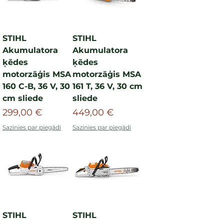
STIHL
STIHL
Akumulatora
Akumulatora
ķēdes
ķēdes
motorzāģis MSA
motorzāģis MSA
160 C-B, 36 V, 30
161 T, 36 V, 30 cm
cm sliede
sliede
Cena
Cena
299,00 €
449,00 €
Sazinies par piegādi
Sazinies par piegādi
STIHL
STIHL