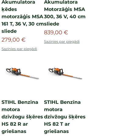
Akumulatora
Akumulatora
ķēdes
Motorzāģis MSA
motorzāģis MSA
300, 36 V, 40 cm
161 T, 36 V, 30 cm
sliede
sliede
Cena
839,00 €
Cena
279,00 €
Sazinies par piegādi
Sazinies par piegādi
STIHL Benzīna
STIHL Benzīna
motora
motora
dzīvžogu šķēres
dzīvžogu šķēres
HS 82 R ar
HS 82 T ar
griešanas
griešanas