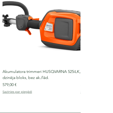
Akumulatora trimmeri HUSQVARNA 525iLK,
Akumulatora moto
dzinēja bloks, bez ak./lād.
36 V, 30-40 cm slie
Cena
Cena
579,00 €
509,00 €
Sazinies par piegādi
Sazinies par piegādi