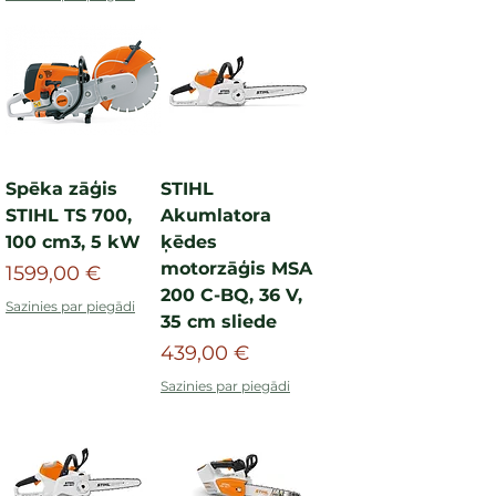
Spēka zāģis
STIHL
STIHL TS 700,
Akumlatora
100 cm3, 5 kW
ķēdes
motorzāģis MSA
Cena
1599,00 €
200 C-BQ, 36 V,
Sazinies par piegādi
35 cm sliede
Cena
439,00 €
Sazinies par piegādi