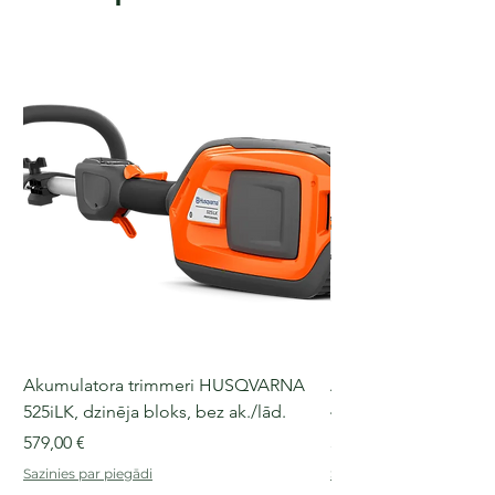
Akumulatora trimmeri HUSQVARNA
Akumulatora motorz
525iLK, dzinēja bloks, bez ak./lād.
435i, 36 V, 30-40 cm s
Cena
Cena
579,00 €
509,00 €
Sazinies par piegādi
Sazinies par piegādi