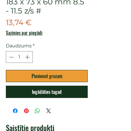
183 x 73 x 60 mm 8.5
- 11.5 z/s #
Cena
13,74 €
Sazinies par piegādi
Daudzums
*
Pievienot grozam
Iegādāties tagad
Saistītie produkti