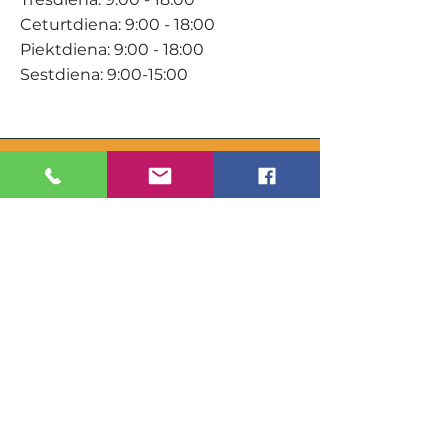
Ceturtdiena: 9:00 - 18:00
Piektdiena: 9:00 - 18:00
Sestdiena: 9:00-15:00
KONTAKTI
Veikals / E-veikals
+371 27 316 670
info@darzacentrs.lv
Serviss
+371 22 144 433
info@darzacentrs.lv
Adrese:
Ventspils šoseja 10, Jūrmala, LV-
2011