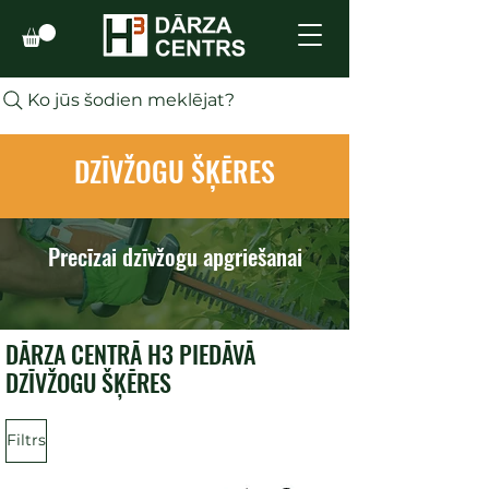
Ko jūs šodien meklējat?
DZĪVŽOGU ŠĶĒRES
Precīzai dzīvžogu apgriešanai
DĀRZA CENTRĀ H3 PIEDĀVĀ
DZĪVŽOGU ŠĶĒRES
Filtrs