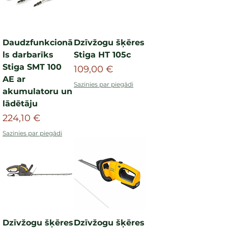
Daudzfunkcionā
Dzīvžogu šķēres
ls darbarīks
Stiga HT 105c
Stiga SMT 100
Cena
109,00 €
AE ar
Sazinies par piegādi
akumulatoru un
lādētāju
Cena
224,10 €
Sazinies par piegādi
Dzīvžogu šķēres
Dzīvžogu šķēres