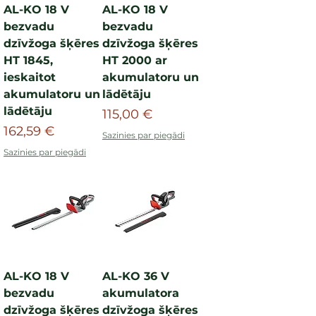
AL-KO 18 V
AL-KO 18 V
bezvadu
bezvadu
dzīvžoga šķēres
dzīvžoga šķēres
HT 1845,
HT 2000 ar
ieskaitot
akumulatoru un
akumulatoru un
lādētāju
lādētāju
Cena
115,00 €
Cena
162,59 €
Sazinies par piegādi
Sazinies par piegādi
AL-KO 18 V
AL-KO 36 V
bezvadu
akumulatora
dzīvžoga šķēres
dzīvžoga šķēres