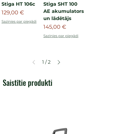
Stiga HT 106c
Stiga SHT 100
AE akumulators
Cena
129,00 €
un lādētājs
Sazinies par piegādi
Cena
145,00 €
Sazinies par piegādi
1
/
2
Saistītie produkti