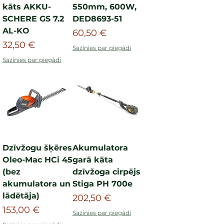
kāts AKKU-
550mm, 600W,
SCHERE GS 7.2
DED8693-51
AL-KO
Cena
60,50 €
Cena
32,50 €
Sazinies par piegādi
Sazinies par piegādi
Dzīvžogu šķēres
Akumulatora
Oleo-Mac HCi 45
garā kāta
(bez
dzīvžoga cirpējs
akumulatora un
Stiga PH 700e
lādētāja)
Cena
202,50 €
Cena
153,00 €
Sazinies par piegādi