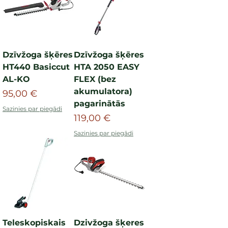
Dzīvžoga šķēres
Dzīvžoga šķēres
HT440 Basiccut
HTA 2050 EASY
AL-KO
FLEX (bez
akumulatora)
Cena
95,00 €
pagarinātās
Sazinies par piegādi
Cena
119,00 €
Sazinies par piegādi
Teleskopiskais
Dzivžoga šķeres