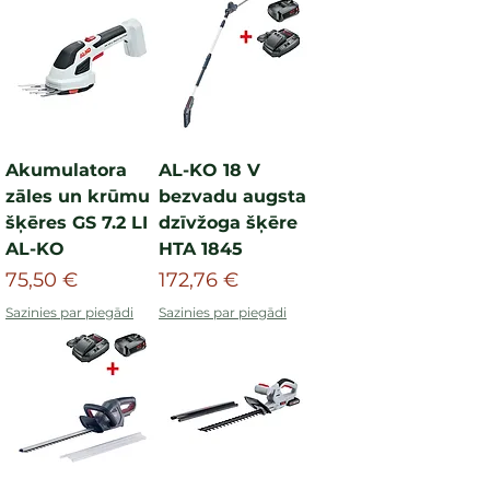
Akumulatora
AL-KO 18 V
zāles un krūmu
bezvadu augsta
šķēres GS 7.2 LI
dzīvžoga šķēre
AL-KO
HTA 1845
Cena
Cena
75,50 €
172,76 €
Sazinies par piegādi
Sazinies par piegādi