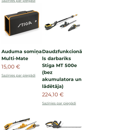
Sazinies par piegādi
Auduma somiņa
Daudzfunkcionā
Multi-Mate
ls darbarīks
Stiga MT 500e
Cena
15,00 €
(bez
Sazinies par piegādi
akumulatora un
lādētāja)
Cena
224,10 €
Sazinies par piegādi