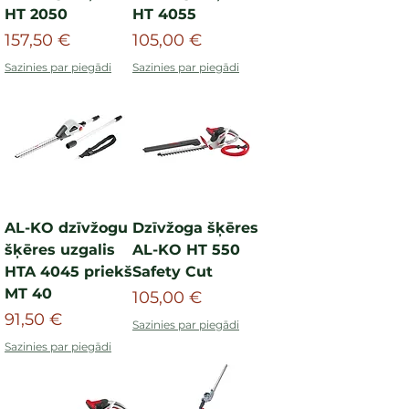
HT 2050
HT 4055
Cena
Cena
157,50 €
105,00 €
Sazinies par piegādi
Sazinies par piegādi
AL-KO dzīvžogu
Dzīvžoga šķēres
šķēres uzgalis
AL-KO HT 550
HTA 4045 priekš
Safety Cut
MT 40
Cena
105,00 €
Cena
91,50 €
Sazinies par piegādi
Sazinies par piegādi