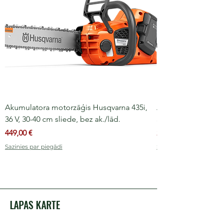
Akumulatora motorzāģis Husqvarna 435i,
Akumulatora moto
36 V, 30-40 cm sliede, bez ak./lād.
36 V, 30-35 cm slie
Cena
Cena
449,00 €
249,00 €
Sazinies par piegādi
Sazinies par piegādi
LAPAS KARTE