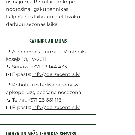
risinājumu. Regulāra apkope
nodrošina ilgāku tehnikas
kalpošanas laiku un efektīvāku
darbību sezonas laikā.
SAZINIES AR MUMS
📍 Atrodamies: Jūrmala, Ventspils
šoseja 10, LV-2011
📞 Serviss:
+371 22 144 433
📧 E-pasts:
info@darzacentrs.lv
📍 Robotu uzstādīšana, serviss,
apkope, uzglabāšana nesezonā
📞 Tel.nr.:
+371 26 661 116
📧 E-pasts:
info@darzacentrs.lv
DĀRZA UN MEŽA TEHNIKAS SERVISS