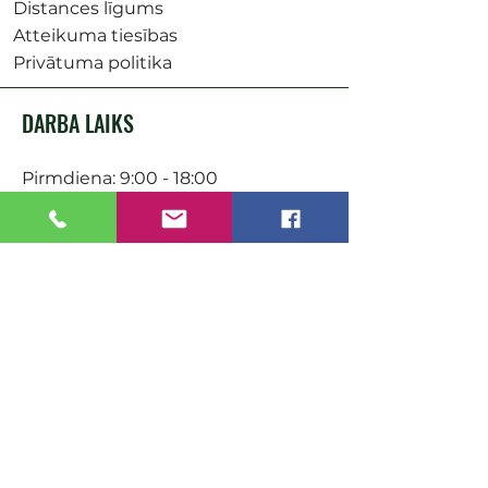
Distances līgums
Atteikuma tiesības
Privātuma politika
DARBA LAIKS
Pirmdiena: 9:00 - 18:00
Otrdiena: 9:00 - 18:00
Trešdiena: 9:00 - 18:00
Ceturtdiena: 9:00 - 18:00
Piektdiena: 9:00 - 18:00
Sestdiena: 9:00-15:00
KONTAKTI
Veikals / E-veikals