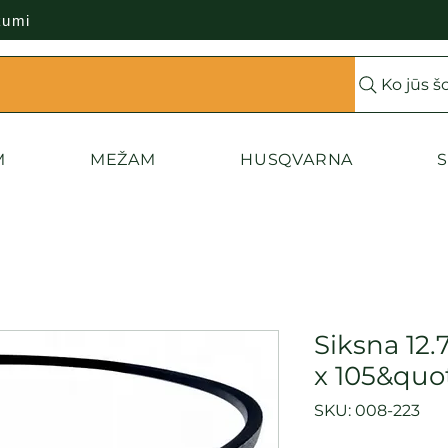
kumi
Ko jūs š
M
MEŽAM
HUSQVARNA
S
Siksna 12.
x 105&quo
SKU: 008-223