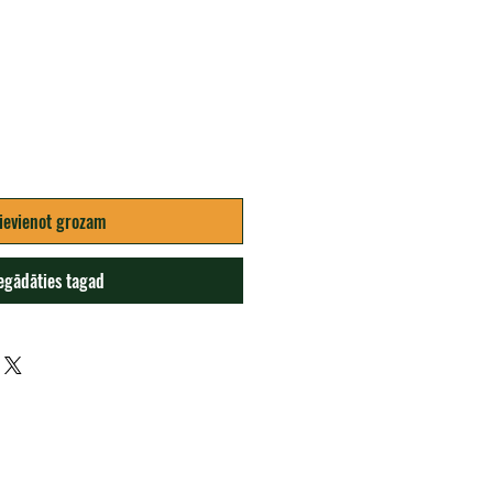
na
ievienot grozam
egādāties tagad