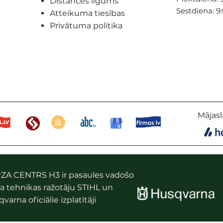
Distances līgums
Sestdiena: 9
Atteikuma tiesības
Privātuma politika
Mājasl
ZA CENTRS H3 ir pasaules vadošo
a tehnikas ražotāju STIHL un
varna oficiālie izplatītāji