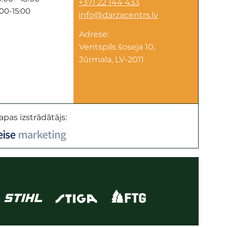
+371 22 144 433
:00-15:00
info@darzacentrs.lv
Adrese:
Ventspils šoseja 10,
Jūrmala, LV-2011
apas izstrādātājs: