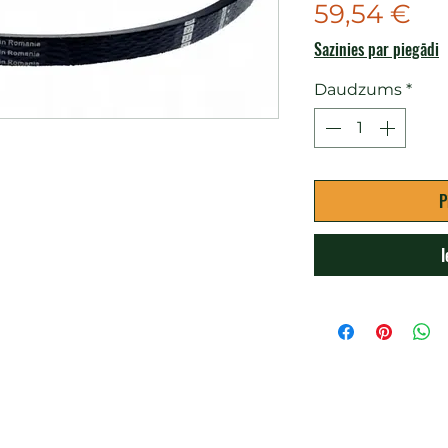
Ce
59,54 €
Sazinies par piegādi
Daudzums
*
P
I