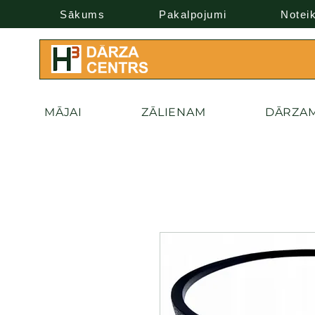
Sākums
Pakalpojumi
Notei
MĀJAI
ZĀLIENAM
DĀRZA