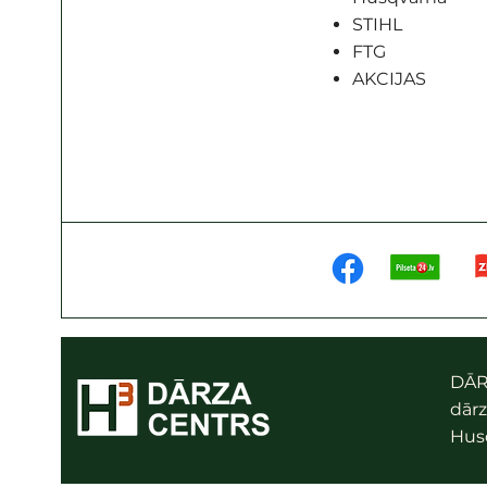
STIHL
FTG
AKCIJAS
DĀR
dārz
Husq