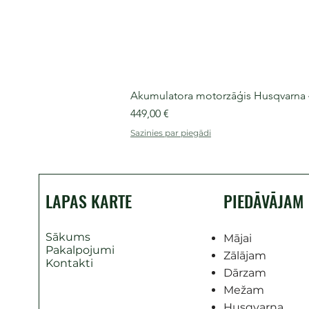
Akumulatora motorzāģis Husqvarna 435
Cena
449,00 €
Sazinies par piegādi
LAPAS KARTE
PIEDĀVĀJAM
Sākums
Mājai
Pakalpojumi
Zālājam
Kontakti
Dārzam
Mežam
Husqvarna