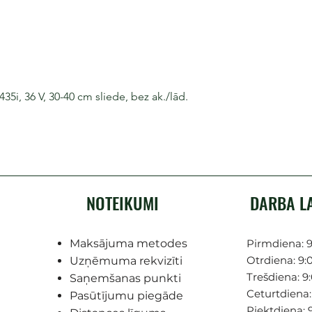
i, 36 V, 30-40 cm sliede, bez ak./lād.
NOTEIKUMI
DARBA L
Maksājuma metodes
Pirmdiena: 9
Otrdiena: 9:0
Uzņēmuma rekvizīti
Trešdiena: 9:
Saņemšanas punkti
Ceturtdiena: 
Pasūtījumu piegāde
Piektdiena: 9