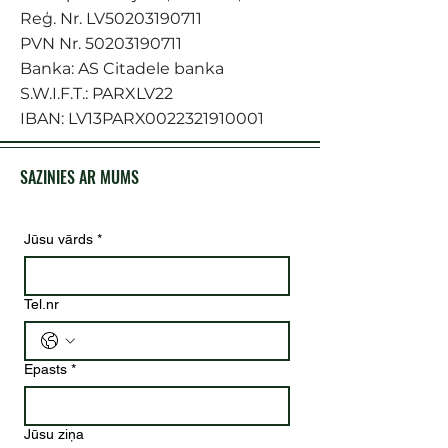
Reģ. Nr. LV50203190711
PVN Nr.
50203190711
Banka: AS Citadele banka
S.W.I.F.T.: PARXLV22
IBAN: LV13PARX0022321910001
SAZINIES AR MUMS
Jūsu vārds
*
Tel.nr
Epasts
*
Jūsu ziņa