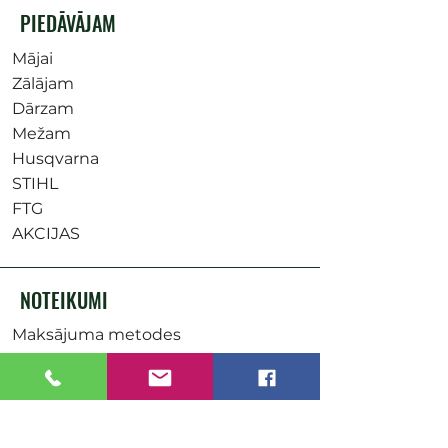
PIEDĀVĀJAM
Mājai
Zālājam
Dārzam
Mežam
Husqvarna
STIHL
FTG
AKCIJAS
NOTEIKUMI
Maksājuma metodes
Uzņēmuma rekvizīti
Saņemšanas punkti
Pasūtījumu piegāde
Distances līgums