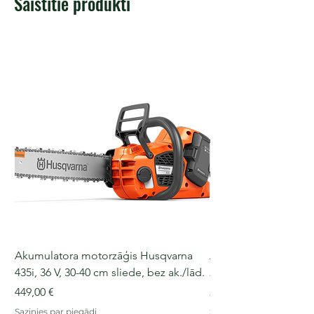
Saistītie produkti
Akumulatora motorzāģis Husqvarna
Akumulatora motorz
435i, 36 V, 30-40 cm sliede, bez ak./lād.
225i, 36 V, 30-35 cm s
Cena
Cena
449,00 €
249,00 €
Sazinies par piegādi
Sazinies par piegādi