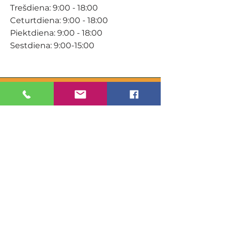
Trešdiena: 9:00 - 18:00
Ceturtdiena: 9:00 - 18:00
Piektdiena: 9:00 - 18:00
Sestdiena: 9:00-15:00
KONTAKTI
Veikals / E-veikals
+371 27 316 670
info@darzacentrs.lv
Serviss
+371 22 144 433
info@darzacentrs.lv
Adrese:
Ventspils šoseja 10, Jūrmala, LV-