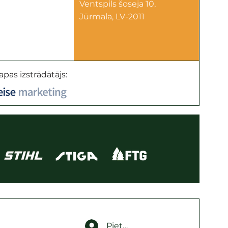
Ventspils šoseja 10,
Jūrmala, LV-2011
apas izstrādātājs:
Pieteikties