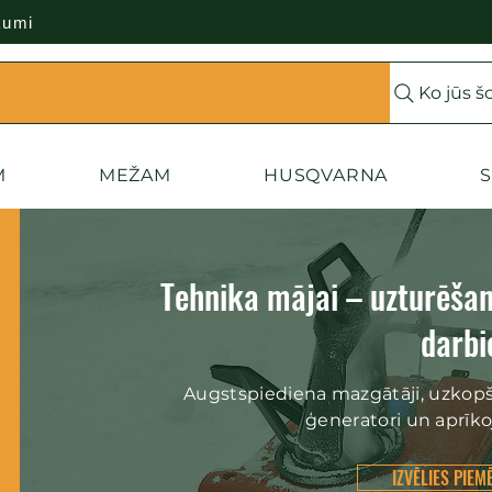
kumi
Ko jūs š
M
MEŽAM
HUSQVARNA
S
Tehnika mājai – uzturēšana
darb
Augstspiediena mazgātāji, uzkopša
ģeneratori un aprī
IZVĒLIES PIE