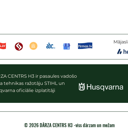
Mājasl
ZA CENTRS H3 ir pasaules vadošo
a tehnikas ražotāju STIHL un
varna oficiālie izplatītāji
© 2026 DĀRZA CENTRS H3 -viss dārzam un mežam