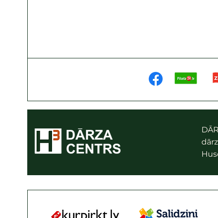
DĀR
dārz
Husq