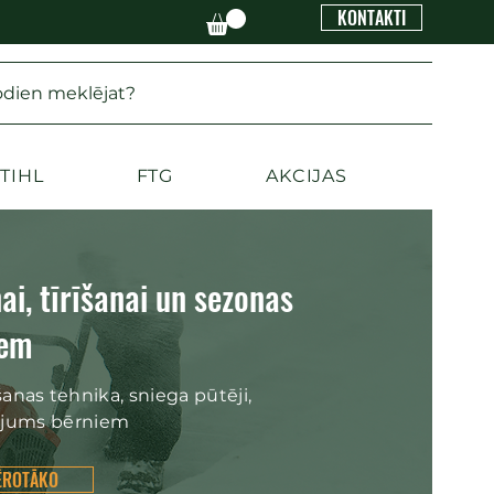
KONTAKTI
odien meklējat?
TIHL
FTG
AKCIJAS
i, tīrīšanai un sezonas
iem
nas tehnika, sniega pūtēji,
kojums bērniem
MĒROTĀKO