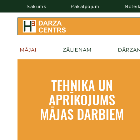
Sākums
Pakalpojumi
Notei
MĀJAI
ZĀLIENAM
DĀRZA
TEHNIKA UN
APRĪKOJUMS
MĀJAS DARBIEM