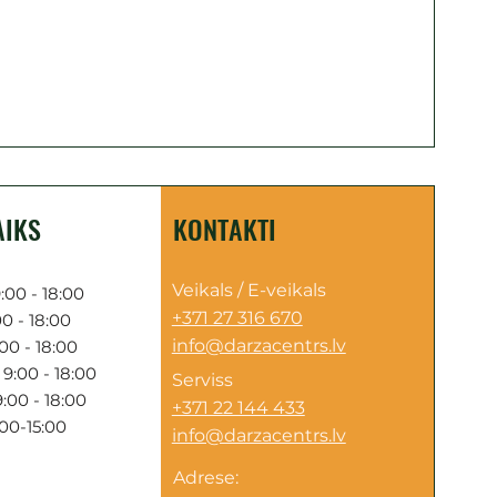
AIKS
KONTAKTI
Veikals / E-veikals
:00 - 18:00
+371 27 316 670
0 - 18:00
info@darzacentrs.lv
00 - 18:00
9:00 - 18:00
Serviss
:00 - 18:00
+371 22 144 433
:00-15:00
info@darzacentrs.lv
Adrese: