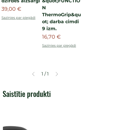
dzirdes aizsargi
&quot;FUNCTIO
N
Cena
39,00 €
ThermoGrip&qu
Sazinies par piegādi
ot; darba cimdi
9 izm.
Cena
16,70 €
Sazinies par piegādi
1
/
1
Saistītie produkti