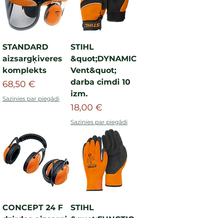
STANDARD
STIHL
aizsargķiveres
&quot;DYNAMIC
komplekts
Vent&quot;
darba cimdi 10
Cena
68,50 €
izm.
Sazinies par piegādi
Cena
18,00 €
Sazinies par piegādi
CONCEPT 24 F
STIHL