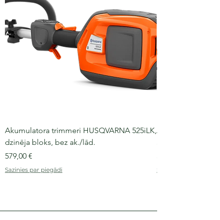
Akumulatora trimmeri HUSQVARNA 525iLK,
Akumulatora moto
dzinēja bloks, bez ak./lād.
36 V, 30-40 cm slie
Cena
Cena
579,00 €
509,00 €
Sazinies par piegādi
Sazinies par piegādi