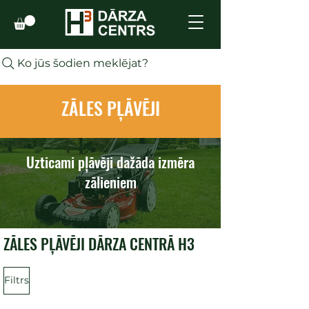
Ko jūs šodien meklējat?
ZĀLES PĻĀVĒJI
Uzticami pļāvēji dažāda izmēra
zālieniem
ZĀLES PĻĀVĒJI DĀRZA CENTRĀ H3
Filtrs