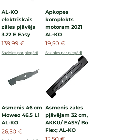
AL-KO
Apkopes
elektriskais
komplekts
zāles pļāvējs
motoram 2021
3.22 E Easy
AL-KO
Cena
Cena
139,99 €
19,50 €
Sazinies par piegādi
Sazinies par piegādi
Asmenis 46 cm
Asmenis zāles
Moweo 46.5 Li
pļāvējam 32 cm,
AL-KO
AKKU/ EASY/ Bo
Flex; AL-KO
Cena
26,50 €
Cena
12,50 €