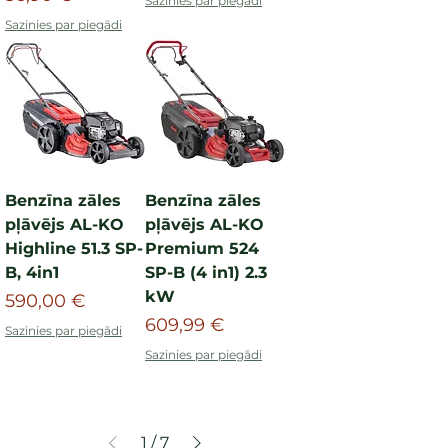
Sazinies par piegādi
Sazinies par piegādi
Benzīna zāles
Benzīna zāles
pļāvējs AL-KO
pļāvējs AL-KO
Highline 51.3 SP-
Premium 524
B, 4in1
SP-B (4 in1) 2.3
kW
Cena
590,00 €
Cena
609,99 €
Sazinies par piegādi
Sazinies par piegādi
1
/
7