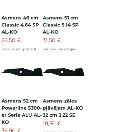
Asmens 46 cm
Asmens 51 cm
Classic 4.64 SP
Classic 5.14 SP
AL-KO
AL-KO
Cena
Cena
28,50 €
31,50 €
Sazinies par piegādi
Sazinies par piegādi
Asmens 52 cm
Asmens zāles
Powerline 5300-
pļāvējam AL-KO
er Serie ALU AL-
32 cm 3.22 SE
KO
Cena
18,50 €
Cena
36,90 €