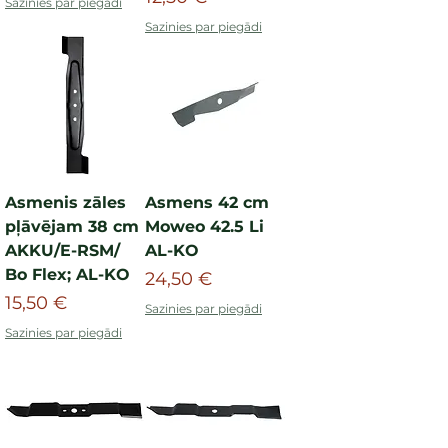
Sazinies par piegādi
Sazinies par piegādi
Asmenis zāles
Asmens 42 cm
pļāvējam 38 cm
Moweo 42.5 Li
AKKU/E-RSM/
AL-KO
Bo Flex; AL-KO
Cena
24,50 €
Cena
15,50 €
Sazinies par piegādi
Sazinies par piegādi