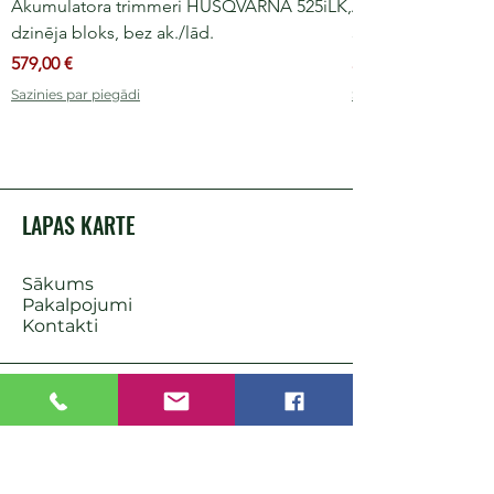
Akumulatora trimmeri HUSQVARNA 525iLK,
Akumulatora moto
dzinēja bloks, bez ak./lād.
36 V, 30-40 cm slie
Cena
Cena
579,00 €
509,00 €
Sazinies par piegādi
Sazinies par piegādi
LAPAS KARTE
Sākums
Pakalpojumi
Kontakti
PIEDĀVĀJAM
Mājai
Zālājam
Dārzam