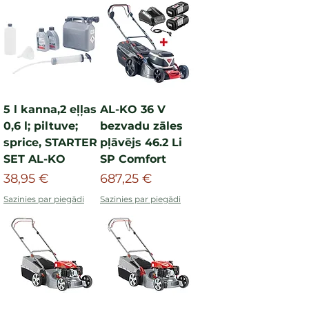
5 l kanna,2 eļļas
AL-KO 36 V
0,6 l; piltuve;
bezvadu zāles
sprice, STARTER
pļāvējs 46.2 Li
SET AL-KO
SP Comfort
Cena
Cena
38,95 €
687,25 €
Sazinies par piegādi
Sazinies par piegādi