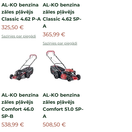
AL-KO benzīna
AL-KO benzīna
zāles pļāvējs
zāles pļāvējs
Classic 4.62 P-A
Classic 4.62 SP-
A
Cena
325,50 €
Cena
365,99 €
Sazinies par piegādi
Sazinies par piegādi
AL-KO benzīna
AL-KO benzīna
zāles pļāvējs
zāles pļāvējs
Comfort 46.0
Comfort 51.0 SP-
SP-B
A
Cena
Cena
538,99 €
508,50 €