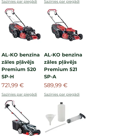
Sazinies par piegādi
Sazinies par piegādi
AL-KO benzīna
AL-KO benzīna
zāles pļāvējs
zāles pļāvējs
Premium 520
Premium 521
SP-H
SP-A
Cena
Cena
721,99 €
589,99 €
Sazinies par piegādi
Sazinies par piegādi