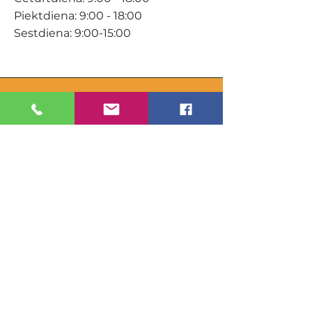
Piektdiena: 9:00 - 18:00
Sestdiena: 9:00-15:00
KONTAKTI
Veikals / E-veikals
+371 27 316 670
info@darzacentrs.lv
Serviss
+371 22 144 433
info@darzacentrs.lv
Adrese:
Ventspils šoseja 10, Jūrmala, LV-
2011