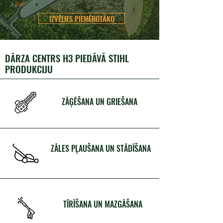
IZVĒLIES PIEMĒROTĀKO
DĀRZA CENTRS H3 PIEDĀVĀ STIHL
PRODUKCIJU
ZĀĢĒŠANA UN GRIEŠANA
ZĀLES PĻAUŠANA UN STĀDĪŠANA
TĪRĪŠANA UN MAZGĀŠANA