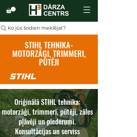
Ko jūs šodien meklējat?
STIHL TEHNIKA-
MOTORZĀĢI, TRIMMERI,
PŪTĒJI
Oriģinālā STIHL tehnika:
motorzāģi, trimmeri, pūtēji, zāles
pļāvēji un piederumi.
Konsultācijas un serviss