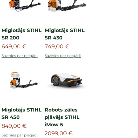
Miglotājs STIHL
Miglotājs STIHL
SR 200
SR 430
Cena
Cena
649,00 €
749,00 €
Sazinies par piegādi
Sazinies par piegādi
Miglotājs STIHL
Robots zāles
SR 450
pļāvējs STIHL
iMow 5
Cena
849,00 €
Cena
2099,00 €
Sazinies par piegādi