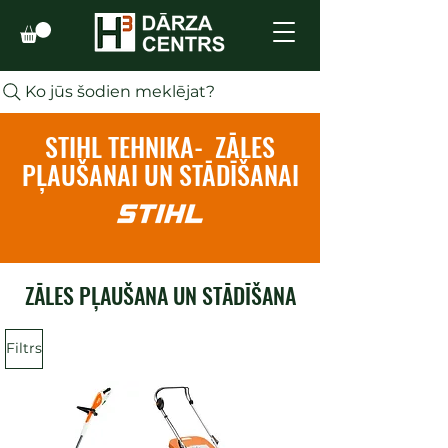
Ko jūs šodien meklējat?
STIHL TEHNIKA- ZĀLES
PĻAUŠANAI UN STĀDĪŠANAI
ZĀLES PĻAUŠANA UN STĀDĪŠANA
Filtrs