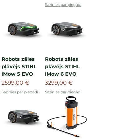
Sazinies par piegādi
Robots zāles
Robots zāles
pļāvējs STIHL
pļāvējs STIHL
iMow 5 EVO
iMow 6 EVO
Cena
Cena
2599,00 €
3299,00 €
Sazinies par piegādi
Sazinies par piegādi