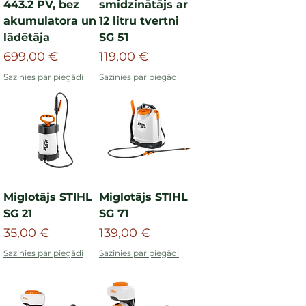
443.2 PV, bez
smidzinātājs ar
akumulatora un
12 litru tvertni
lādētāja
SG 51
Cena
Cena
699,00 €
119,00 €
Sazinies par piegādi
Sazinies par piegādi
Miglotājs STIHL
Miglotājs STIHL
SG 21
SG 71
Cena
Cena
35,00 €
139,00 €
Sazinies par piegādi
Sazinies par piegādi