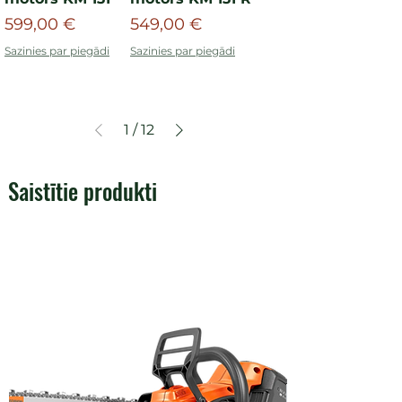
Cena
Cena
599,00 €
549,00 €
Sazinies par piegādi
Sazinies par piegādi
1
/
12
Saistītie produkti