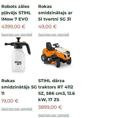
Robots zāles
Rokas
pļāvējs STIHL
smidzinātajs ar
iMow 7 EVO
5l tvertni SG 31
Cena
Cena
4399,00 €
49,00 €
Sazinies par piegādi
Sazinies par piegādi
Rokas
STIHL dārza
smidzinātājs SG
traktors RT 4112
11
SZ, 586 cm3, 12.6
kW, 17 ZS
Cena
19,00 €
Cena
3899,00 €
Sazinies par piegādi
Sazinies par piegādi