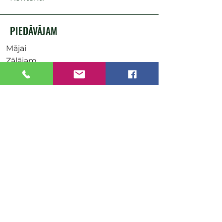
PIEDĀVĀJAM
Mājai
Zālājam
Dārzam
Mežam
Husqvarna
STIHL
FTG
AKCIJAS
NOTEIKUMI
Maksājuma metodes
Uzņēmuma rekvizīti
Saņemšanas punkti