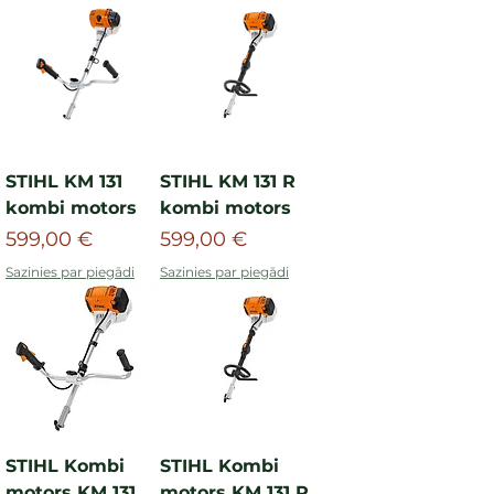
STIHL KM 131
STIHL KM 131 R
kombi motors
kombi motors
Cena
Cena
599,00 €
599,00 €
Sazinies par piegādi
Sazinies par piegādi
STIHL Kombi
STIHL Kombi
motors KM 131
motors KM 131 R