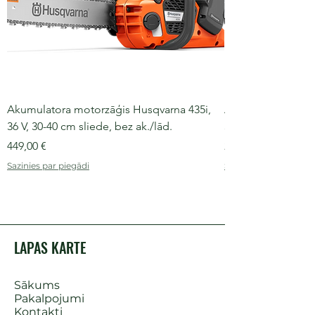
Akumulatora motorzāģis Husqvarna 435i,
Akumulatora moto
36 V, 30-40 cm sliede, bez ak./lād.
36 V, 30-35 cm slie
Cena
Cena
449,00 €
249,00 €
Sazinies par piegādi
Sazinies par piegādi
LAPAS KARTE
Sākums
Pakalpojumi
Kontakti