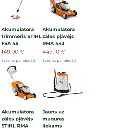
Akumulatora
Akumulatora
trimmeris STIHL
zāles pļāvējs
FSA 45
RMA 443
Cena
Cena
149,00 €
449,10 €
Sazinies par piegādi
Sazinies par piegādi
Akumulatora
Jauns uz
zāles pļāvējs
muguras
STIHL RMA
liekams