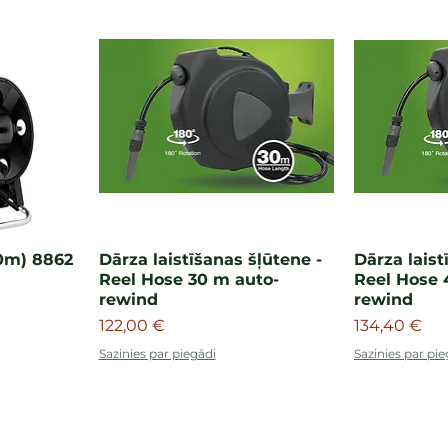
0m) 8862
Dārza laistīšanas šļūtene -
Dārza laist
Reel Hose 30 m auto-
Reel Hose 
rewind
rewind
Cena
Cena
122,00 €
134,40 €
Sazinies par piegādi
Sazinies par pie