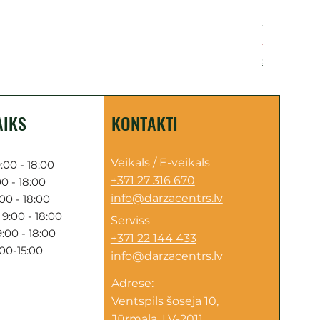
Akumulatora
Cena
249,00 €
Sazinies par 
AIKS
KONTAKTI
Veikals / E-veikals
:00 - 18:00
+371 27 316 670
0 - 18:00
info@darzacentrs.lv
00 - 18:00
9:00 - 18:00
Serviss
:00 - 18:00
+371 22 144 433
:00-15:00
info@darzacentrs.lv
Adrese:
Ventspils šoseja 10,
Jūrmala, LV-2011