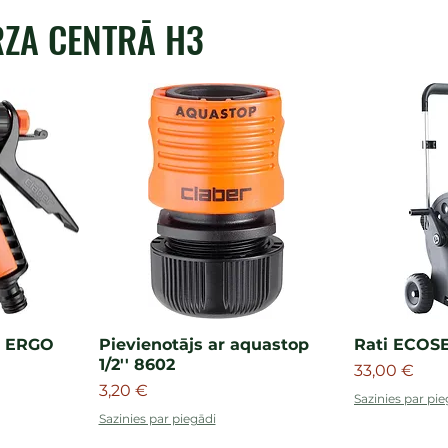
RZA CENTRĀ H3
le ERGO
Pievienotājs ar aquastop
Rati ECOSE
1/2'' 8602
Cena
33,00 €
Cena
3,20 €
Sazinies par pie
Sazinies par piegādi