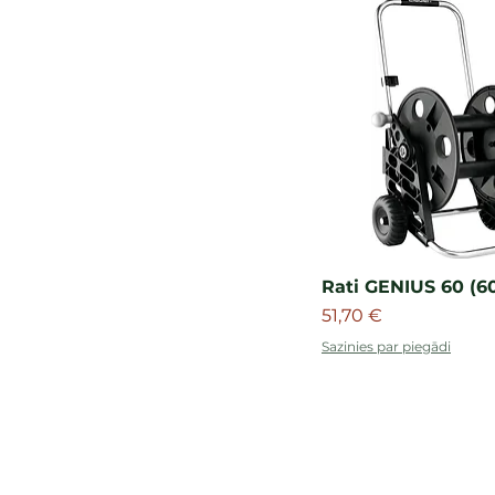
Rati GENIUS 60 (6
Cena
51,70 €
Sazinies par piegādi