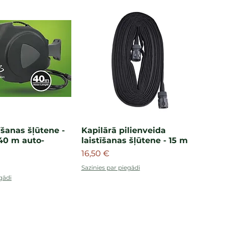
īšanas šļūtene -
Kapilārā pilienveida
40 m auto-
laistīšanas šļūtene - 15 m
Cena
16,50 €
Sazinies par piegādi
gādi