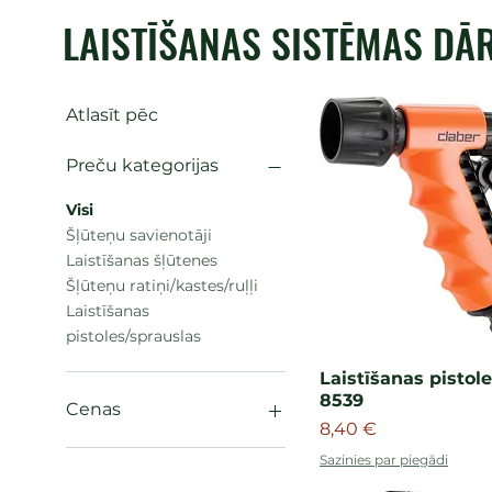
LAISTĪŠANAS SISTĒMAS DĀ
Atlasīt pēc
Preču kategorijas
Visi
Šļūteņu savienotāji
Laistīšanas šļūtenes
Šļūteņu ratiņi/kastes/ruļļi
Laistīšanas
pistoles/sprauslas
Laistīšanas pisto
8539
Cenas
Cena
8,40 €
Sazinies par piegādi
3 €
135 €