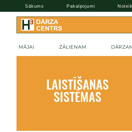
Sākums
Pakalpojumi
Notei
MĀJAI
ZĀLIENAM
DĀRZA
LAISTĪŠANAS
SISTĒMAS