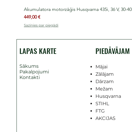
Akumulatora motorzāģis Husqvarna 435i, 36 V, 30-40 
Cena
449,00 €
Sazinies par piegādi
LAPAS KARTE
PIEDĀVĀJAM
Sākums
Mājai
Pakalpojumi
Zālājam
Kontakti
Dārzam
Mežam
Husqvarna
STIHL
FTG
AKCIJAS