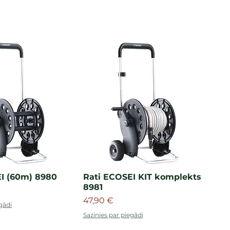
I (60m) 8980
Rati ECOSEI KIT komplekts
8981
Cena
47,90 €
gādi
Sazinies par piegādi