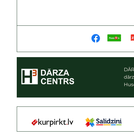
DĀR
dārz
Husq