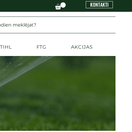
KONTAKTI
odien meklējat?
TIHL
FTG
AKCIJAS
gi zaļam zālienam