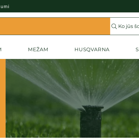
kumi
Ko jūs š
M
MEŽAM
HUSQVARNA
S
Risinājumi vienmērī