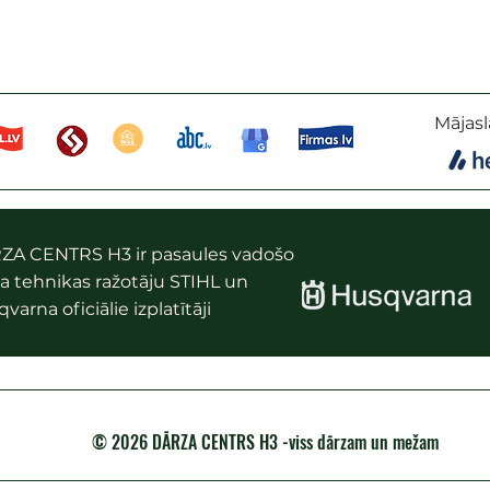
Mājasl
ZA CENTRS H3 ir pasaules vadošo
a tehnikas ražotāju STIHL un
varna oficiālie izplatītāji
© 2026 DĀRZA CENTRS H3 -viss dārzam un mežam