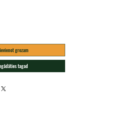
ievienot grozam
egādāties tagad