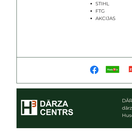
STIHL
FTG
AKCIJAS
DĀR
dārz
Husq