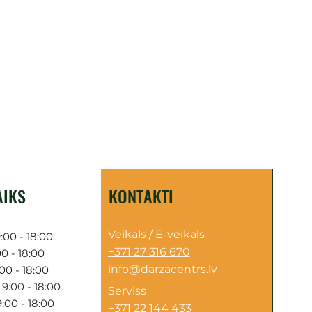
Akumulatora motorzāģis H
Cena
249,00 €
Sazinies par piegādi
AIKS
KONTAKTI
Veikals / E-veikals
:00 - 18:00
+371 27 316 670
0 - 18:00
info@darzacentrs.lv
00 - 18:00
9:00 - 18:00
Serviss
:00 - 18:00
+371 22 144 433