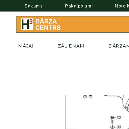
Sākums
Pakalpojumi
Notei
MĀJAI
ZĀLIENAM
DĀRZA