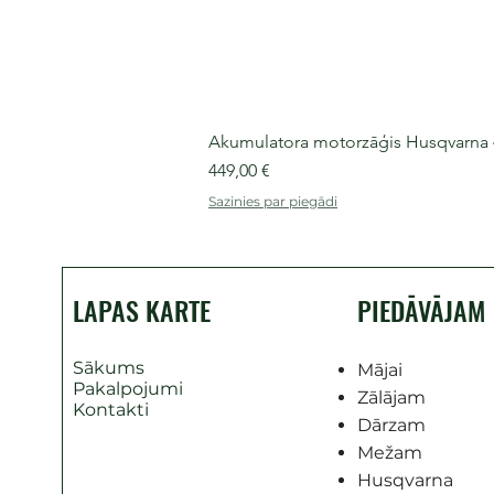
Akumulatora motorzāģis Husqvarna 435
Cena
449,00 €
Sazinies par piegādi
LAPAS KARTE
PIEDĀVĀJAM
Sākums
Mājai
Pakalpojumi
Zālājam
Kontakti
Dārzam
Mežam
Husqvarna