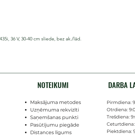
i, 36 V, 30-40 cm sliede, bez ak./lād.
NOTEIKUMI
DARBA L
Maksājuma metodes
Pirmdiena: 9
Otrdiena: 9:0
Uzņēmuma rekvizīti
Trešdiena: 9:
Saņemšanas punkti
Ceturtdiena: 
Pasūtījumu piegāde
Piektdiena: 9
Distances līgums