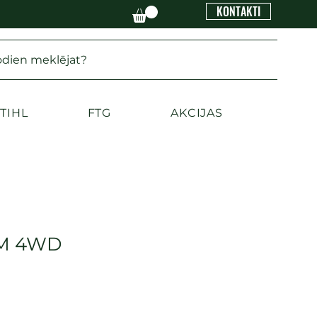
KONTAKTI
odien meklējat?
TIHL
FTG
AKCIJAS
2M 4WD
na