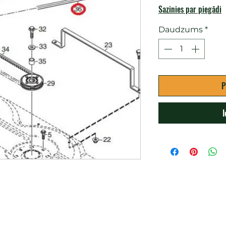
Sazinies par piegādi
Daudzums
*
P
I