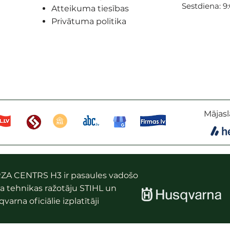
Sestdiena: 9
Atteikuma tiesības
Privātuma politika
Mājasl
ZA CENTRS H3 ir pasaules vadošo
a tehnikas ražotāju STIHL un
varna oficiālie izplatītāji