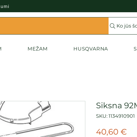
kumi
Ko jūs š
M
MEŽAM
HUSQVARNA
S
Siksna 9
SKU: 1134910901
Ce
40,60 €