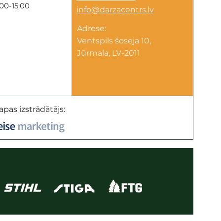
:00-15:00
info@darzacentrs.lv
Adrese:
Ventspils šoseja 10,
Jūrmala, LV-2011
apas izstrādātājs: