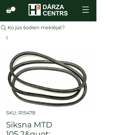
Ko jūs šodien meklējat?
SKU: R15478
Siksna MTD
105.2&quot;