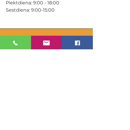
Piektdiena: 9:00 - 18:00
Sestdiena: 9:00-15:00
KONTAKTI
Veikals / E-veikals
+371 27 316 670
info@darzacentrs.lv
Serviss
+371 22 144 433
info@darzacentrs.lv
Adrese:
Ventspils šoseja 10, Jūrmala, LV-
2011