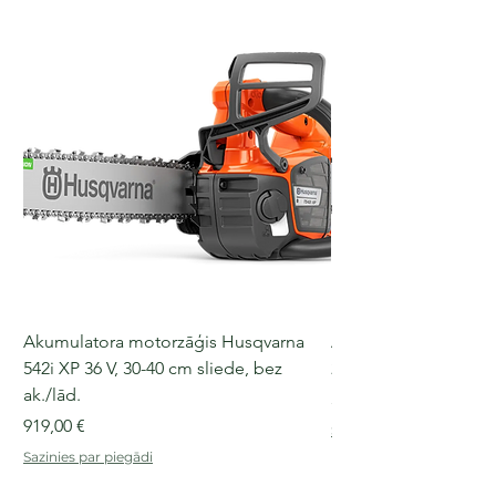
Akumulatora motorzāģis Husqvarna
Akumulatora motorz
542i XP 36 V, 30-40 cm sliede, bez
240i, 36 V, 30-45 cm s
ak./lād.
Cena
359,00 €
Cena
919,00 €
Sazinies par piegādi
Sazinies par piegādi