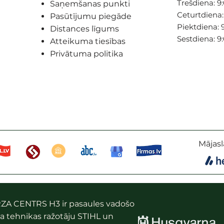
Trešdiena: 9:
Saņemšanas punkti
Ceturtdiena: 
Pasūtījumu piegāde
Piektdiena: 9
Distances līgums
Sestdiena: 9
Atteikuma tiesības
Privātuma politika
Mājasl
ZA CENTRS H3 ir pasaules vadošo
a tehnikas ražotāju STIHL un