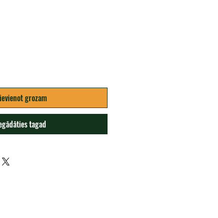
na
ievienot grozam
egādāties tagad