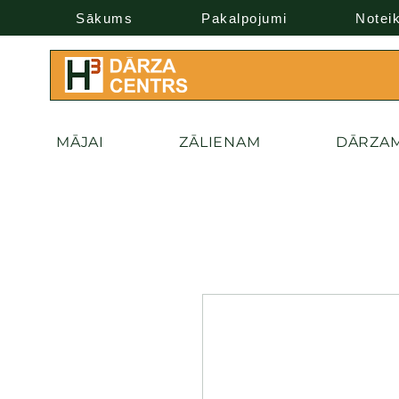
Sākums
Pakalpojumi
Notei
MĀJAI
ZĀLIENAM
DĀRZA