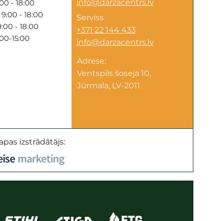
info@darzacentrs.lv
00 - 18:00
9:00 - 18:00
Serviss
:00 - 18:00
+371 22 144 433
:00-15:00
info@darzacentrs.lv
Adrese:
Ventspils šoseja 10,
Jūrmala, LV-2011
apas izstrādātājs: