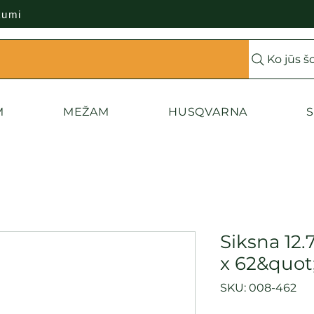
kumi
Ko jūs š
M
MEŽAM
HUSQVARNA
S
Siksna 12.
x 62&quot
SKU: 008-462