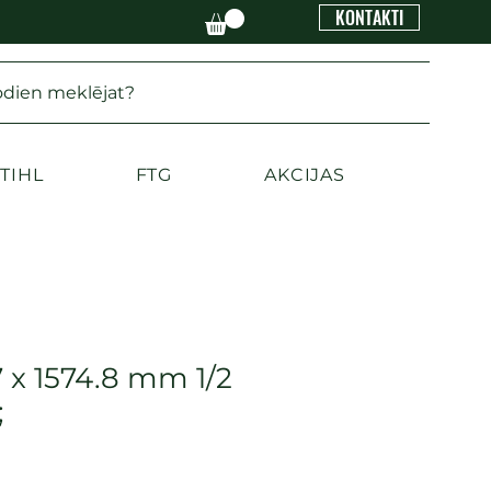
KONTAKTI
odien meklējat?
TIHL
FTG
AKCIJAS
7 x 1574.8 mm 1/2
;