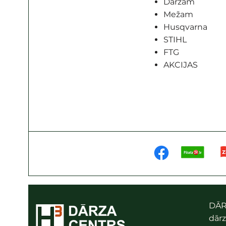
Dārzam
Mežam
Husqvarna
STIHL
FTG
AKCIJAS
DĀR
dārz