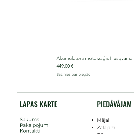
Akumulatora motorzāģis Husqvarna 435
Cena
449,00 €
Sazinies par piegādi
LAPAS KARTE
PIEDĀVĀJAM
Sākums
Mājai
Pakalpojumi
Zālājam
Kontakti