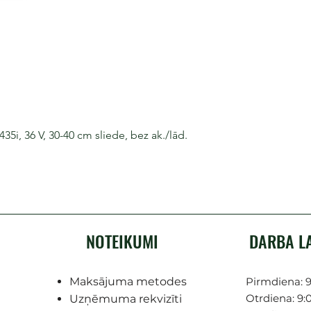
i, 36 V, 30-40 cm sliede, bez ak./lād.
NOTEIKUMI
DARBA L
Maksājuma metodes
Pirmdiena: 9
Otrdiena: 9:0
Uzņēmuma rekvizīti