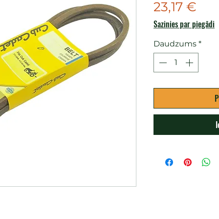
Ce
23,17 €
Sazinies par piegādi
Daudzums
*
P
I