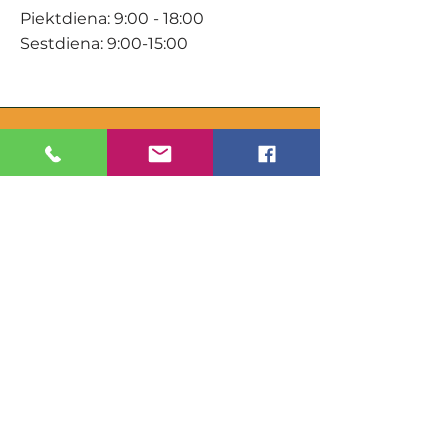
Piektdiena: 9:00 - 18:00
Sestdiena: 9:00-15:00
KONTAKTI
Veikals / E-veikals
+371 27 316 670
info@darzacentrs.lv
Serviss
+371 22 144 433
info@darzacentrs.lv
Adrese:
Ventspils šoseja 10, Jūrmala, LV-
2011