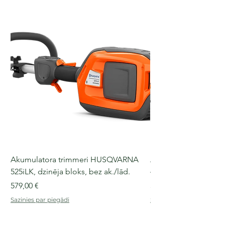
Akumulatora trimmeri HUSQVARNA
Akumulatora motorz
525iLK, dzinēja bloks, bez ak./lād.
435i, 36 V, 30-40 cm s
Cena
Cena
579,00 €
509,00 €
Sazinies par piegādi
Sazinies par piegādi