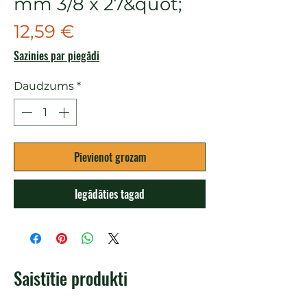
mm 3/8 x 27&quot;
Cena
12,59 €
Sazinies par piegādi
Daudzums
*
Pievienot grozam
Iegādāties tagad
Saistītie produkti