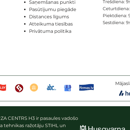
Trešdiena: 9:
Saņemšanas punkti
Ceturtdiena: 
Pasūtījumu piegāde
Piektdiena: 9
Distances līgums
Sestdiena: 9
Atteikuma tiesības
Privātuma politika
Mājasl
ZA CENTRS H3 ir pasaules vadošo
a tehnikas ražotāju STIHL un