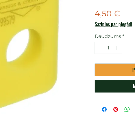
Cen
4,50 €
Sazinies par piegādi
Daudzums
*
P
I