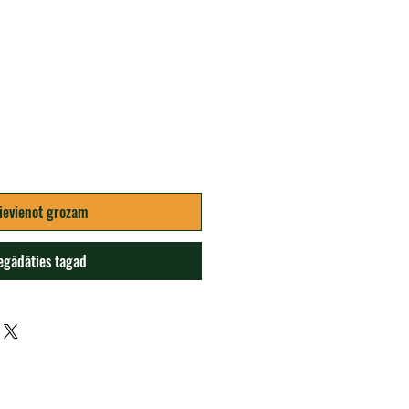
a
ievienot grozam
egādāties tagad