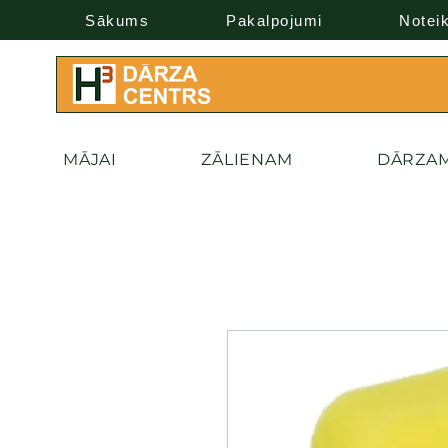
Sākums
Pakalpojumi
Notei
MĀJAI
ZĀLIENAM
DĀRZA