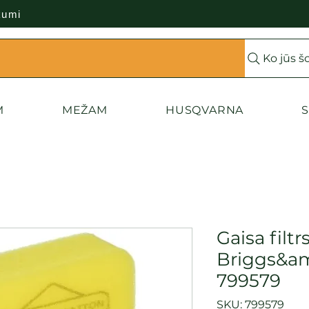
kumi
Ko jūs š
M
MEŽAM
HUSQVARNA
S
Gaisa filtr
Briggs&am
799579
SKU: 799579