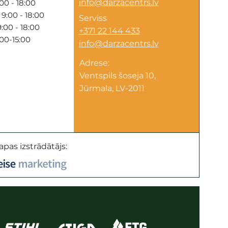
info@darzacentrs.lv
00 - 18:00
9:00 - 18:00
Serviss
:00 - 18:00
+371 22 144 433
:00-15:00
info@darzacentrs.lv
Adrese:
Ventspils šoseja 10,
Jūrmala, LV-2011
apas izstrādātājs: