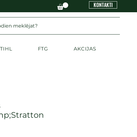
KONTAKTI
odien meklējat?
TIHL
FTG
AKCIJAS
s
p;Stratton