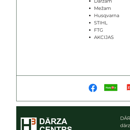
Dārzam
Mežam
Husqvarna
STIHL
FTG
AKCIJAS
DĀR
dārz