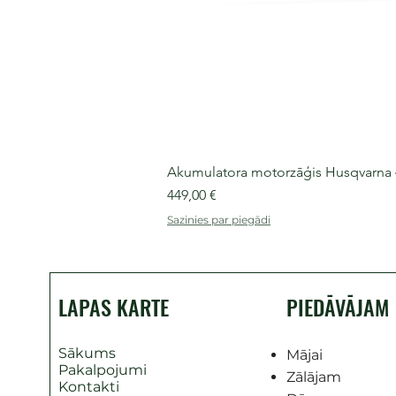
Akumulatora motorzāģis Husqvarna 435
Cena
449,00 €
Sazinies par piegādi
LAPAS KARTE
PIEDĀVĀJAM
Sākums
Mājai
Pakalpojumi
Zālājam
Kontakti