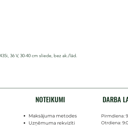
i, 36 V, 30-40 cm sliede, bez ak./lād.
NOTEIKUMI
DARBA L
Maksājuma metodes
Pirmdiena: 9
Otrdiena: 9:0
Uzņēmuma rekvizīti