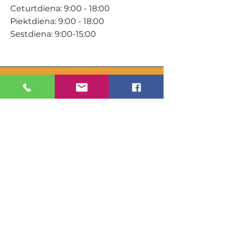
Ceturtdiena: 9:00 - 18:00
Piektdiena: 9:00 - 18:00
Sestdiena: 9:00-15:00
KONTAKTI
Veikals / E-veikals
+371 27 316 670
info@darzacentrs.lv
Serviss
+371 22 144 433
info@darzacentrs.lv
Adrese:
Ventspils šoseja 10, Jūrmala, LV-
2011