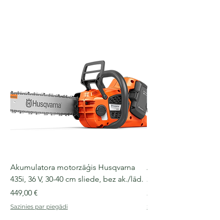
Akumulatora motorzāģis Husqvarna
Akumulatora motorz
435i, 36 V, 30-40 cm sliede, bez ak./lād.
225i, 36 V, 30-35 cm s
Cena
Cena
449,00 €
249,00 €
Sazinies par piegādi
Sazinies par piegādi