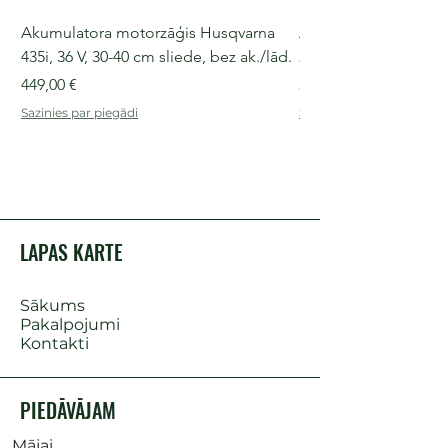
Akumulatora motorzāģis Husqvarna
Akumulatora motorz
435i, 36 V, 30-40 cm sliede, bez ak./lād.
225i, 36 V, 30-35 cm s
Cena
Cena
449,00 €
249,00 €
Sazinies par piegādi
Sazinies par piegādi
LAPAS KARTE
Sākums
Pakalpojumi
Kontakti
PIEDĀVĀJAM
Mājai