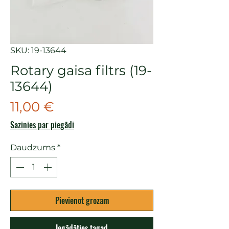
SKU: 19-13644
Rotary gaisa filtrs (19-
13644)
Cena
11,00 €
Sazinies par piegādi
Daudzums
*
Pievienot grozam
Iegādāties tagad