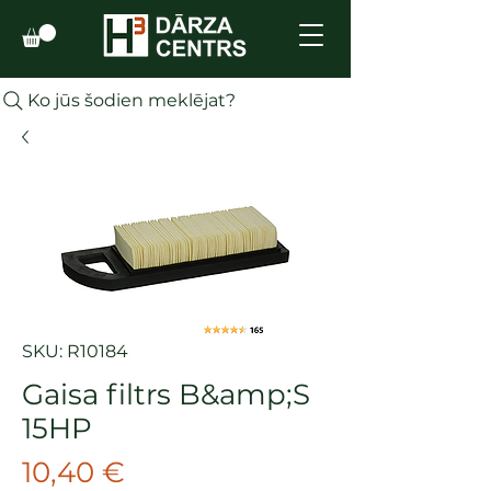
Ko jūs šodien meklējat?
SKU: R10184
Gaisa filtrs B&amp;S
15HP
Cena
10,40 €