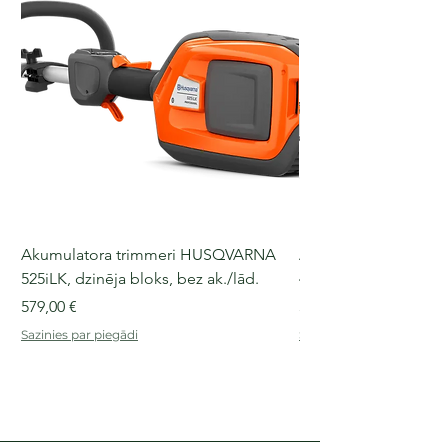
Akumulatora trimmeri HUSQVARNA
Akumulatora motorz
525iLK, dzinēja bloks, bez ak./lād.
435i, 36 V, 30-40 cm s
Cena
Cena
579,00 €
509,00 €
Sazinies par piegādi
Sazinies par piegādi