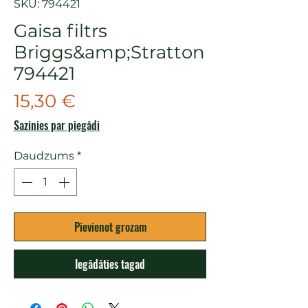
SKU: 794421
Gaisa filtrs
Briggs&amp;Stratton
794421
Cena
15,30 €
Sazinies par piegādi
Daudzums
*
Pievienot grozam
Iegādāties tagad