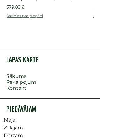
Cena
Cena
579,00 €
509,00 €
Sazinies par piegādi
Sazinies par piegādi
LAPAS KARTE
Sākums
Pakalpojumi
Kontakti
PIEDĀVĀJAM
Mājai
Zālājam
Dārzam