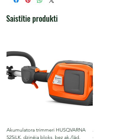
Saistītie produkti
Akumulatora trimmeri HUSQVARNA
Akumulatora motorz
525iLK, dzinēja bloks, bez ak./lād.
435i, 36 V, 30-40 cm s