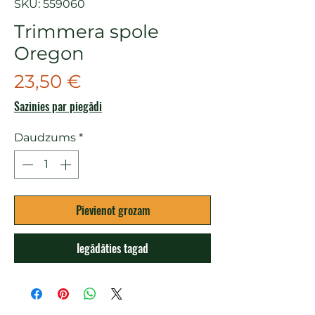
SKU: 559060
Trimmera spole
Oregon
Cena
23,50 €
Sazinies par piegādi
Daudzums
*
Pievienot grozam
Iegādāties tagad