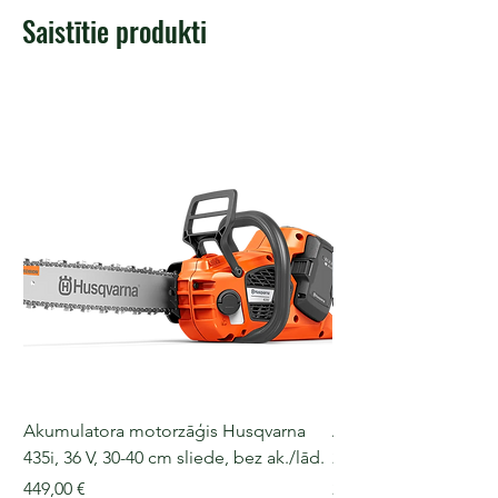
Saistītie produkti
Akumulatora motorzāģis Husqvarna
Akumulatora motorz
435i, 36 V, 30-40 cm sliede, bez ak./lād.
225i, 36 V, 30-35 cm s
Cena
Cena
449,00 €
249,00 €