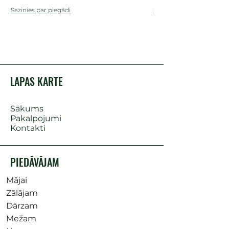
Sazinies par piegādi
Sazinies par piegādi
LAPAS KARTE
Sākums
Pakalpojumi
Kontakti
PIEDĀVĀJAM
Mājai
Zālājam
Dārzam
Mežam