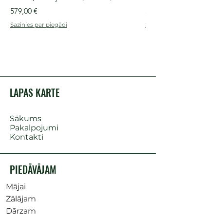
Cena
Cena
579,00 €
509,00 €
Sazinies par piegādi
Sazinies par piegādi
LAPAS KARTE
Sākums
Pakalpojumi
Kontakti
PIEDĀVĀJAM
Mājai
Zālājam
Dārzam