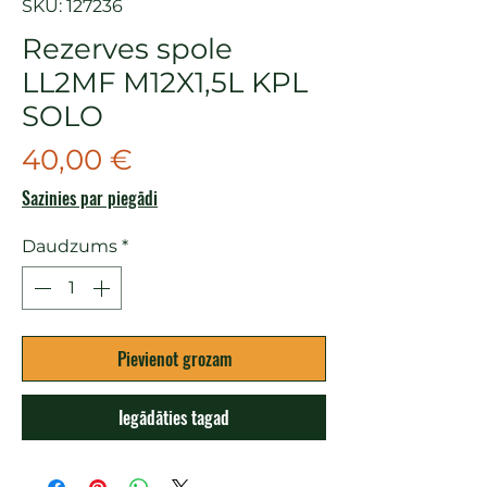
SKU: 127236
Rezerves spole
LL2MF M12X1,5L KPL
SOLO
Cena
40,00 €
Sazinies par piegādi
Daudzums
*
Pievienot grozam
Iegādāties tagad