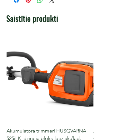
Saistītie produkti
Akumulatora trimmeri HUSQVARNA
Akumulatora motorz
525iLK, dzinēja bloks, bez ak./lād.
435i, 36 V, 30-40 cm s