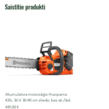
Saistītie produkti
Akumulatora motorzāģis Husqvarna
Akumulatora motorz
435i, 36 V, 30-40 cm sliede, bez ak./lād.
225i, 36 V, 30-35 cm s
Cena
Cena
449,00 €
249,00 €