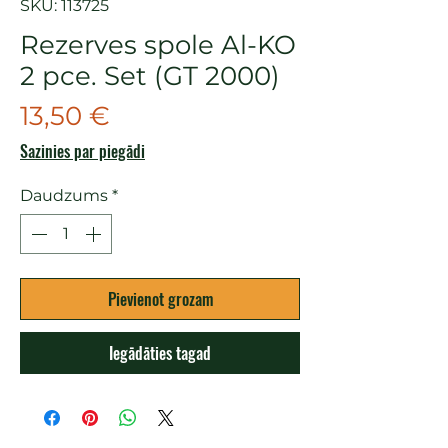
SKU: 113725
Rezerves spole Al-KO
2 pce. Set (GT 2000)
Cena
13,50 €
Sazinies par piegādi
Daudzums
*
Pievienot grozam
Iegādāties tagad