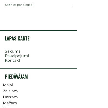
Sazinies par piegādi
Sazinies par piegādi
LAPAS KARTE
Sākums
Pakalpojumi
Kontakti
PIEDĀVĀJAM
Mājai
Zālājam
Dārzam
Mežam