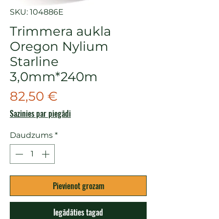
SKU: 104886E
Trimmera aukla
Oregon Nylium
Starline
3,0mm*240m
Cena
82,50 €
Sazinies par piegādi
Daudzums
*
Pievienot grozam
Iegādāties tagad