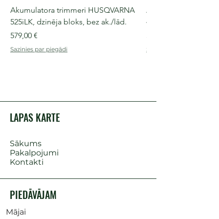
Akumulatora trimmeri HUSQVARNA
Akumulatora motorz
525iLK, dzinēja bloks, bez ak./lād.
435i, 36 V, 30-40 cm s
Cena
Cena
579,00 €
509,00 €
Sazinies par piegādi
Sazinies par piegādi
LAPAS KARTE
Sākums
Pakalpojumi
Kontakti
PIEDĀVĀJAM
Mājai