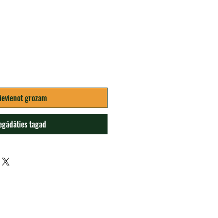
na
ievienot grozam
egādāties tagad