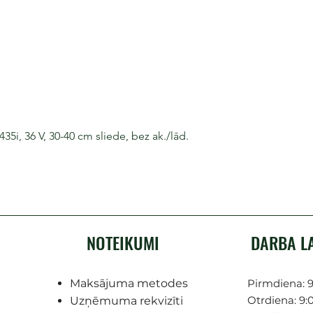
i, 36 V, 30-40 cm sliede, bez ak./lād.
NOTEIKUMI
DARBA L
Maksājuma metodes
Pirmdiena: 9
Otrdiena: 9:0
Uzņēmuma rekvizīti