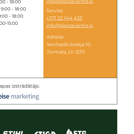
info@darzacentrs.lv
00 - 18:00
9:00 - 18:00
Serviss
:00 - 18:00
+371 22 144 433
:00-15:00
info@darzacentrs.lv
Adrese:
Ventspils šoseja 10,
Jūrmala, LV-2011
apas izstrādātājs: