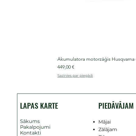
Akumulatora motorzāģis Husqvarna 435
Cena
449,00 €
Sazinies par piegādi
LAPAS KARTE
PIEDĀVĀJAM
Sākums
Mājai
Pakalpojumi
Zālājam
Kontakti