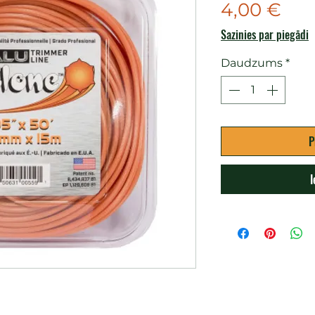
Ce
4,00 €
Sazinies par piegādi
Daudzums
*
P
I