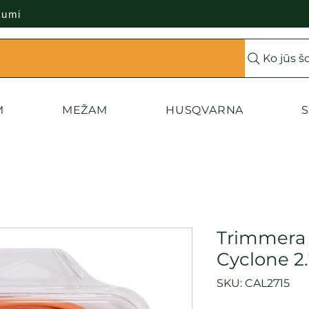
kumi
Ko jūs š
M
MEŽAM
HUSQVARNA
S
Trimmera
Cyclone 2
SKU: CAL2715