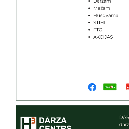
Dārzam
Mežam
Husqvarna
STIHL
FTG
AKCIJAS
DĀR
dārz