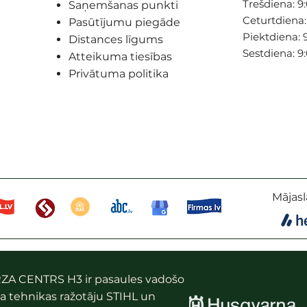
Trešdiena: 9:
Saņemšanas punkti
Ceturtdiena: 
Pasūtījumu piegāde
Piektdiena: 9
Distances līgums
Sestdiena: 9
Atteikuma tiesības
Privātuma politika
Mājasl
ZA CENTRS H3 ir pasaules vadošo
a tehnikas ražotāju STIHL un