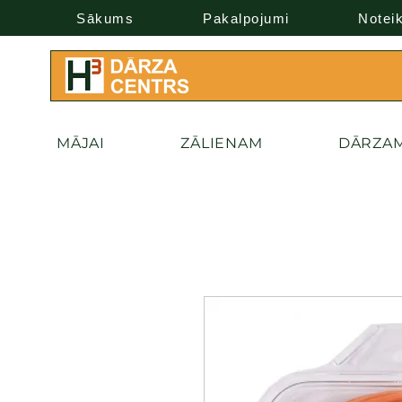
Sākums
Pakalpojumi
Notei
MĀJAI
ZĀLIENAM
DĀRZA