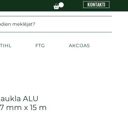
KONTAKTI
odien meklējat?
TIHL
FTG
AKCIJAS
 aukla ALU
.7 mm x 15 m