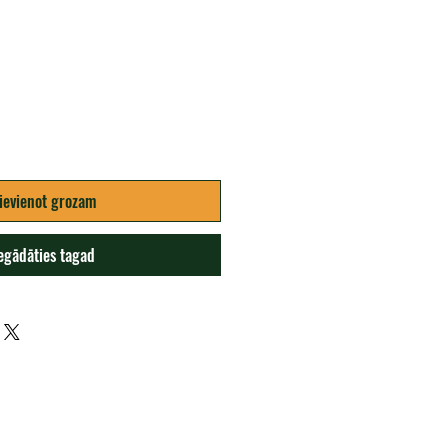
na
ievienot grozam
egādāties tagad