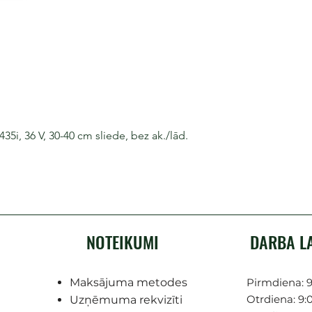
i, 36 V, 30-40 cm sliede, bez ak./lād.
NOTEIKUMI
DARBA L
Maksājuma metodes
Pirmdiena: 9
Otrdiena: 9:0
Uzņēmuma rekvizīti