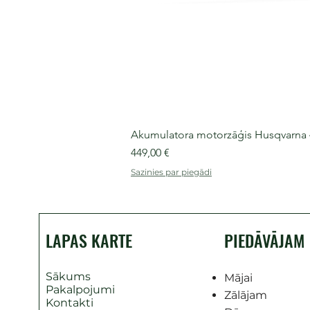
Akumulatora motorzāģis Husqvarna 435
Cena
449,00 €
Sazinies par piegādi
LAPAS KARTE
PIEDĀVĀJAM
Sākums
Mājai
Pakalpojumi
Zālājam
Kontakti