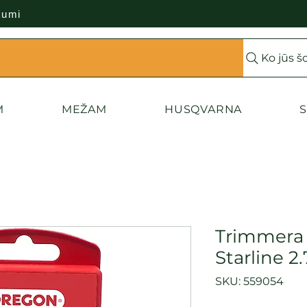
kumi
Ko jūs š
M
MEŽAM
HUSQVARNA
S
Trimmera 
Starline 
SKU: 559054