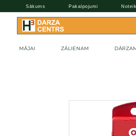
Sākums
Pakalpojumi
Notei
MĀJAI
ZĀLIENAM
DĀRZA