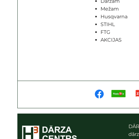
Dārzam
Mežam
Husqvarna
STIHL
FTG
AKCIJAS
DĀR
dārz