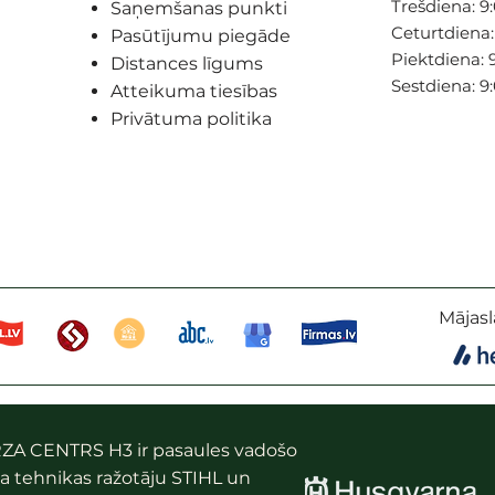
Trešdiena: 9:
Saņemšanas punkti
Ceturtdiena: 
Pasūtījumu piegāde
Piektdiena: 9
Distances līgums
Sestdiena: 9
Atteikuma tiesības
Privātuma politika
Mājasl
ZA CENTRS H3 ir pasaules vadošo
a tehnikas ražotāju STIHL un