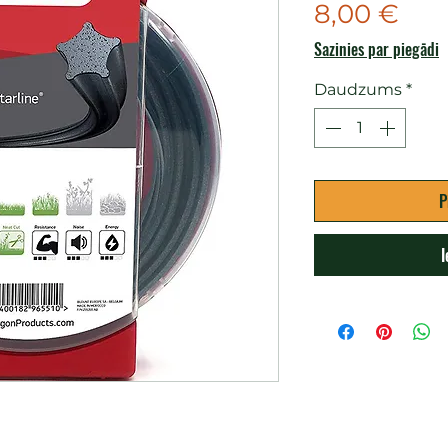
Ce
8,00 €
Sazinies par piegādi
Daudzums
*
P
I