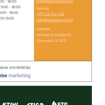
info@darzacentrs.lv
00 - 18:00
9:00 - 18:00
Serviss
:00 - 18:00
+371 22 144 433
:00-15:00
info@darzacentrs.lv
Adrese:
Ventspils šoseja 10,
Jūrmala, LV-2011
apas izstrādātājs: