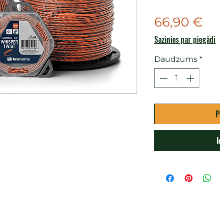
Ce
66,90 €
Sazinies par piegādi
Daudzums
*
P
I