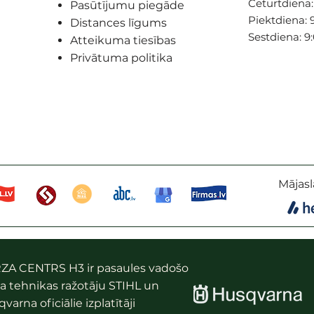
Ceturtdiena: 
Pasūtījumu piegāde
Piektdiena: 9
Distances līgums
Sestdiena: 9
Atteikuma tiesības
Privātuma politika
Mājasl
ZA CENTRS H3 ir pasaules vadošo
a tehnikas ražotāju STIHL un
varna oficiālie izplatītāji