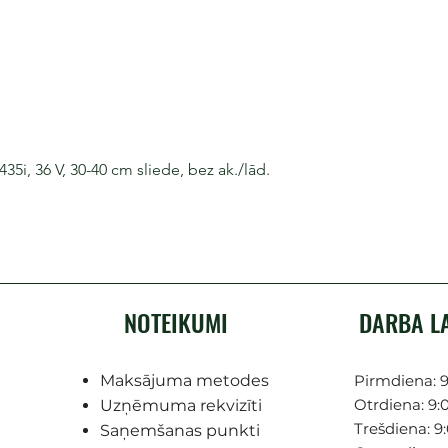
i, 36 V, 30-40 cm sliede, bez ak./lād.
NOTEIKUMI
DARBA L
Maksājuma metodes
Pirmdiena: 9
Otrdiena: 9:0
Uzņēmuma rekvizīti
Trešdiena: 9:
Saņemšanas punkti