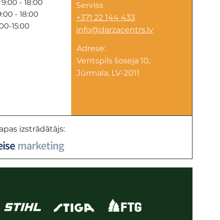
9:00 - 18:00
Serviss
:00 - 18:00
+371 22 144 433
:00-15:00
info@darzacentrs.lv
Adrese:
Ventspils šoseja 10,
Jūrmala, LV-2011
apas izstrādātājs: