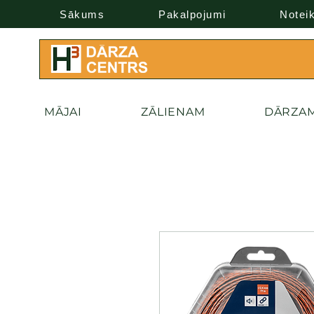
Sākums
Pakalpojumi
Notei
MĀJAI
ZĀLIENAM
DĀRZA