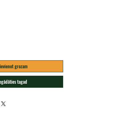
na
ievienot grozam
egādāties tagad