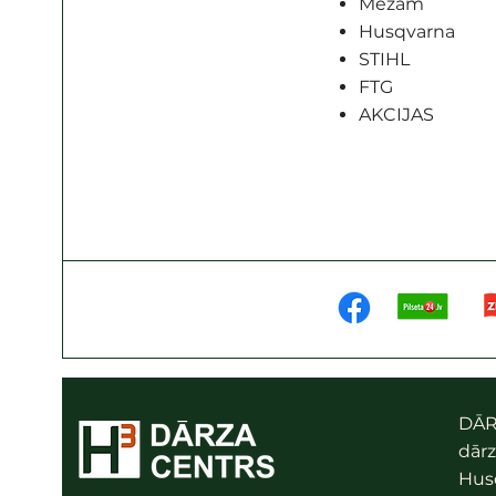
Mežam
Husqvarna
STIHL
FTG
AKCIJAS
DĀR
dārz
Husq