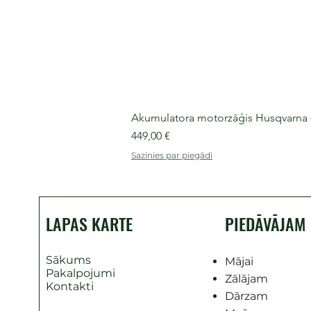
Akumulatora motorzāģis Husqvarna 435
Cena
449,00 €
Sazinies par piegādi
LAPAS KARTE
PIEDĀVĀJAM
Sākums
Mājai
Pakalpojumi
Zālājam
Kontakti
Dārzam