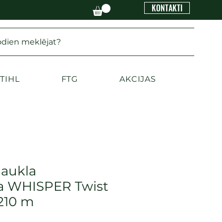
KONTAKTI
odien meklējat?
TIHL
FTG
AKCIJAS
aukla
a WHISPER Twist
210 m