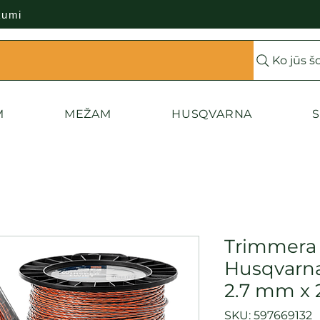
kumi
Ko jūs š
M
MEŽAM
HUSQVARNA
S
Trimmera 
Husqvarn
2.7 mm x 
SKU: 597669132