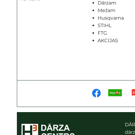
Dārzam
Mežam
Husqvarna
STIHL
FTG
AKCIJAS
DĀR
dārz