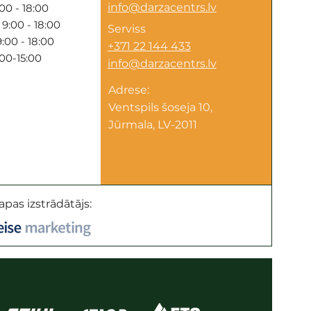
info@darzacentrs.lv
00 - 18:00
9:00 - 18:00
Serviss
:00 - 18:00
+371 22 144 433
:00-15:00
info@darzacentrs.lv
Adrese:
Ventspils šoseja 10,
Jūrmala, LV-2011
apas izstrādātājs: