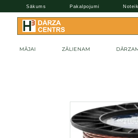
Sākums
Pakalpojumi
Notei
MĀJAI
ZĀLIENAM
DĀRZA