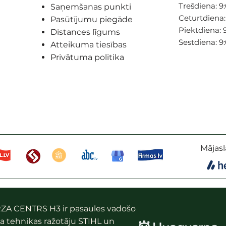
Trešdiena: 9:
Saņemšanas punkti
Ceturtdiena: 
Pasūtījumu piegāde
Piektdiena: 9
Distances līgums
Sestdiena: 9
Atteikuma tiesības
Privātuma politika
Mājasl
ZA CENTRS H3 ir pasaules vadošo
a tehnikas ražotāju STIHL un