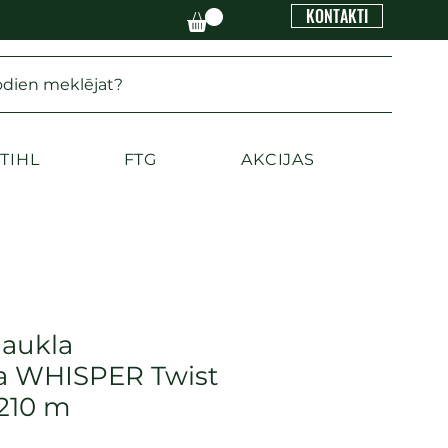
KONTAKTI
odien meklējat?
TIHL
FTG
AKCIJAS
aukla
a WHISPER Twist
210 m