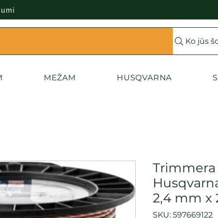
kumi
Ko jūs š
M
MEŽAM
HUSQVARNA
S
Trimmera 
Husqvarn
2,4 mm x 
SKU: 597669122