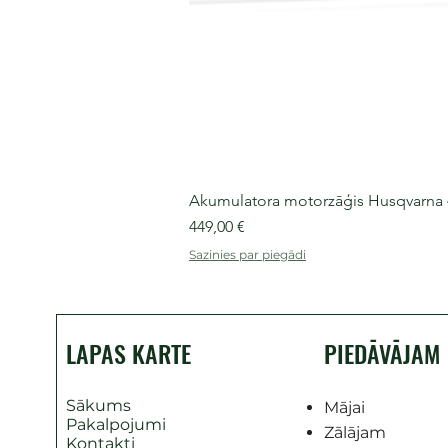
Akumulatora motorzāģis Husqvarna 435
Cena
449,00 €
Sazinies par piegādi
LAPAS KARTE
PIEDĀVĀJAM
Sākums
Mājai
Pakalpojumi
Zālājam
Kontakti