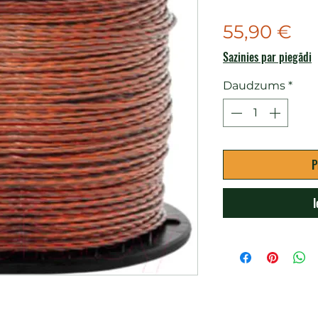
Ce
55,90 €
Sazinies par piegādi
Daudzums
*
P
I