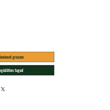
na
ievienot grozam
egādāties tagad