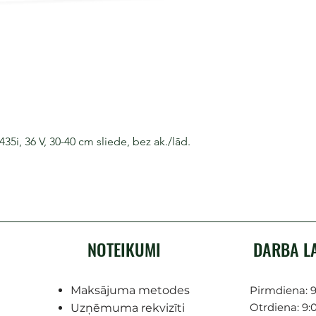
i, 36 V, 30-40 cm sliede, bez ak./lād.
NOTEIKUMI
DARBA L
Maksājuma metodes
Pirmdiena: 9
Otrdiena: 9:0
Uzņēmuma rekvizīti