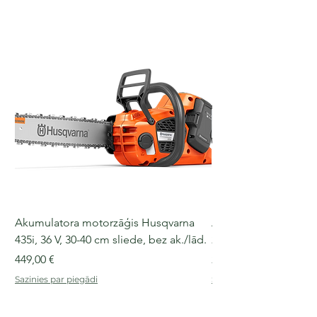
Akumulatora motorzāģis Husqvarna
Akumulatora motorz
435i, 36 V, 30-40 cm sliede, bez ak./lād.
225i, 36 V, 30-35 cm s
Cena
Cena
449,00 €
249,00 €
Sazinies par piegādi
Sazinies par piegādi