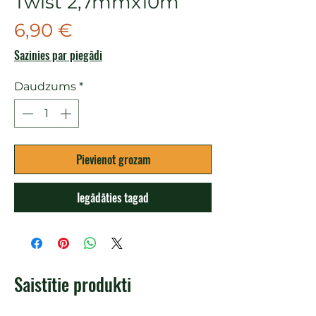
Twist 2,7mmx10m
Cena
6,90 €
Sazinies par piegādi
Daudzums
*
Pievienot grozam
Iegādāties tagad
Saistītie produkti