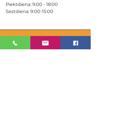
Piektdiena: 9:00 - 18:00
Sestdiena: 9:00-15:00
KONTAKTI
Veikals / E-veikals
+371 27 316 670
info@darzacentrs.lv
Serviss
+371 22 144 433
info@darzacentrs.lv
Adrese:
Ventspils šoseja 10, Jūrmala, LV-
2011