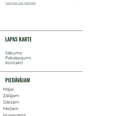
Sazinies par piegādi
Sazinies par piegādi
LAPAS KARTE
Sākums
Pakalpojumi
Kontakti
PIEDĀVĀJAM
Mājai
Zālājam
Dārzam
Mežam
Husqvarna