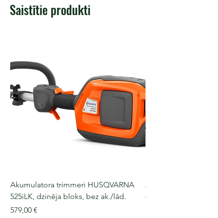
Saistītie produkti
Akumulatora trimmeri HUSQVARNA
Akumulatora motorz
525iLK, dzinēja bloks, bez ak./lād.
435i, 36 V, 30-40 cm s
Cena
Cena
579,00 €
509,00 €