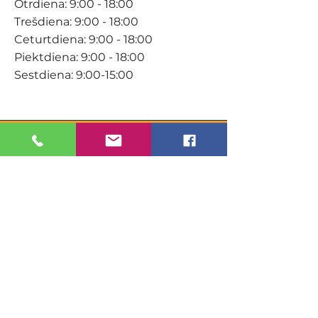
Otrdiena: 9:00 - 18:00
Trešdiena: 9:00 - 18:00
Ceturtdiena: 9:00 - 18:00
Piektdiena: 9:00 - 18:00
Sestdiena: 9:00-15:00
KONTAKTI
Veikals / E-veikals
+371 27 316 670
info@darzacentrs.lv
Serviss
+371 22 144 433
info@darzacentrs.lv
Adrese:
Ventspils šoseja 10, Jūrmala, LV-