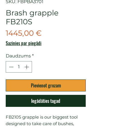
SKU: FBPBA3701
Brash grapple
FB210S
Cena
1445,00 €
Sazinies par piegādi
Daudzums
*
Pievienot grozam
Iegādāties tagad
FB210S grapple is our biggest tool 
designed to take care of bushes, 