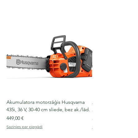
Akumulatora motorzāģis Husqvarna
Akumulatora motorz
435i, 36 V, 30-40 cm sliede, bez ak./lād.
225i, 36 V, 30-35 cm s
Cena
Cena
449,00 €
249,00 €
Sazinies par piegādi
Sazinies par piegādi