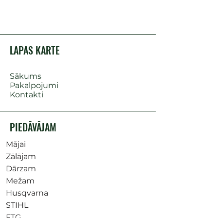
LAPAS KARTE
Sākums
Pakalpojumi
Kontakti
PIEDĀVĀJAM
Mājai
Zālājam
Dārzam
Mežam
Husqvarna
STIHL
FTG