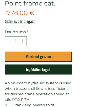
Point frame cat. III
Cena
1778,00 €
Sazinies par piegādi
Daudzums
*
Pievienot grozam
Iegādāties tagad
An on-board hydraulic system is used 
when tractor's oil flow is insufficient 
for desired crane operation speed at 
Oil tank engineered to fit