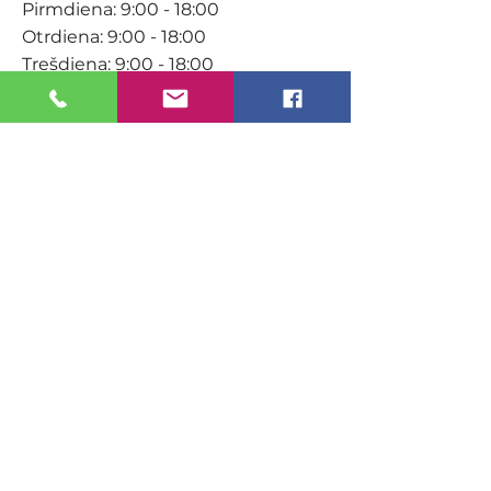
Pirmdiena: 9:00 - 18:00
Otrdiena: 9:00 - 18:00
Trešdiena: 9:00 - 18:00
Ceturtdiena: 9:00 - 18:00
Piektdiena: 9:00 - 18:00
Sestdiena: 9:00-15:00
KONTAKTI
Veikals / E-veikals
+371 27 316 670
info@darzacentrs.lv
Serviss
+371 22 144 433
info@darzacentrs.lv