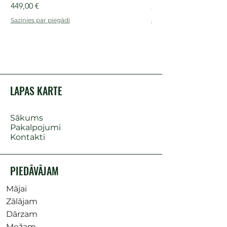
Cena
Cena
449,00 €
249,00 €
Sazinies par piegādi
Sazinies par piegādi
LAPAS KARTE
Sākums
Pakalpojumi
Kontakti
PIEDĀVĀJAM
Mājai
Zālājam
Dārzam
Mežam