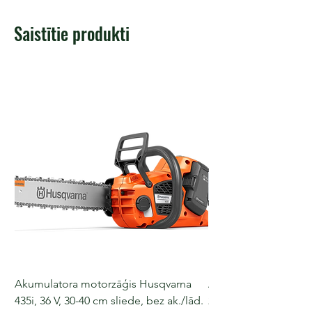
Saistītie produkti
Akumulatora motorzāģis Husqvarna
Akumulatora motorz
435i, 36 V, 30-40 cm sliede, bez ak./lād.
225i, 36 V, 30-35 cm s