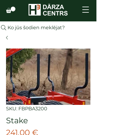
Ko jūs šodien meklējat?
SKU: FBPBA3200
Stake
Cena
241,00 €