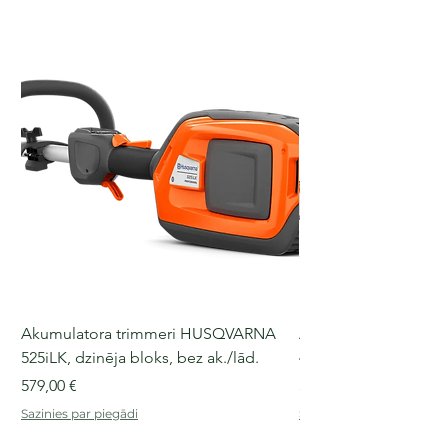
Akumulatora trimmeri HUSQVARNA
Akumulatora motorz
525iLK, dzinēja bloks, bez ak./lād.
435i, 36 V, 30-40 cm s
Cena
Cena
579,00 €
509,00 €
Sazinies par piegādi
Sazinies par piegādi