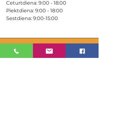
Ceturtdiena: 9:00 - 18:00
Piektdiena: 9:00 - 18:00
Sestdiena: 9:00-15:00
KONTAKTI
Veikals / E-veikals
+371 27 316 670
info@darzacentrs.lv
Serviss
+371 22 144 433
info@darzacentrs.lv
Adrese:
Ventspils šoseja 10, Jūrmala, LV-
2011