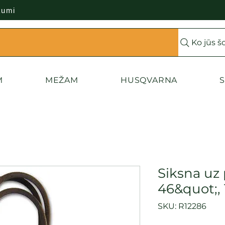
kumi
Ko jūs š
M
MEŽAM
HUSQVARNA
S
Siksna uz
46&quot;,
SKU: R12286