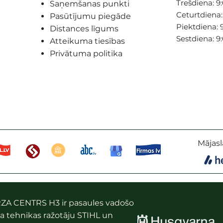
Trešdiena: 9:
Saņemšanas punkti
Ceturtdiena: 
Pasūtījumu piegāde
Piektdiena: 9
Distances līgums
Sestdiena: 9
Atteikuma tiesības
Privātuma politika
Mājasl
ZA CENTRS H3 ir pasaules vadošo
a tehnikas ražotāju STIHL un