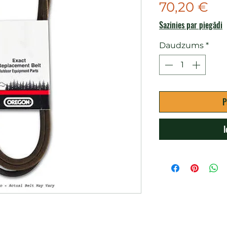
Ce
70,20 €
Sazinies par piegādi
Daudzums
*
P
I