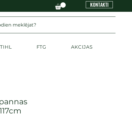
KONTAKTI
odien meklējat?
TIHL
FTG
AKCIJAS
 pannas
 117cm