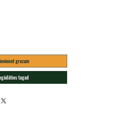
na
ievienot grozam
egādāties tagad