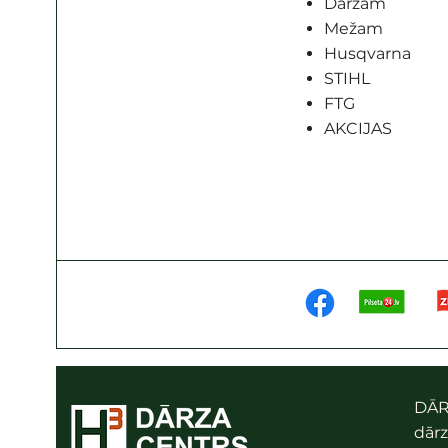
Dārzam
Mežam
Husqvarna
STIHL
FTG
AKCIJAS
DĀR
dārz