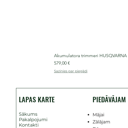
Akumulatora trimmeri HUSQVARNA 525
Cena
579,00 €
Sazinies par piegādi
LAPAS KARTE
PIEDĀVĀJAM
Sākums
Mājai
Pakalpojumi
Zālājam
Kontakti