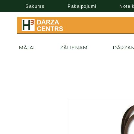
Sākums
Pakalpojumi
Notei
MĀJAI
ZĀLIENAM
DĀRZA