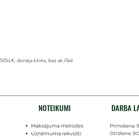
iLK, dzinēja bloks, bez ak./lād.
NOTEIKUMI
DARBA L
Maksājuma metodes
Pirmdiena: 9
Otrdiena: 9:0
Uzņēmuma rekvizīti