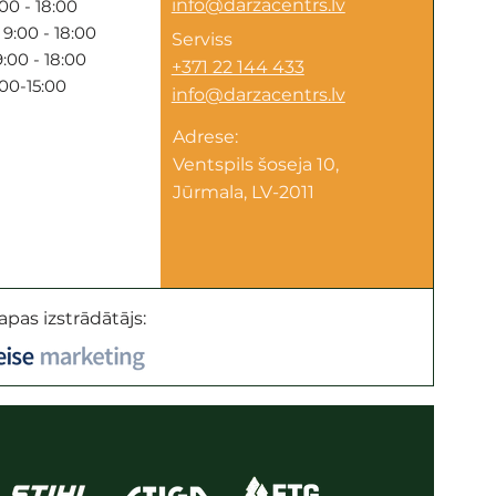
info@darzacentrs.lv
00 - 18:00
9:00 - 18:00
Serviss
:00 - 18:00
+371 22 144 433
:00-15:00
info@darzacentrs.lv
Adrese:
Ventspils šoseja 10,
Jūrmala, LV-2011
apas izstrādātājs: