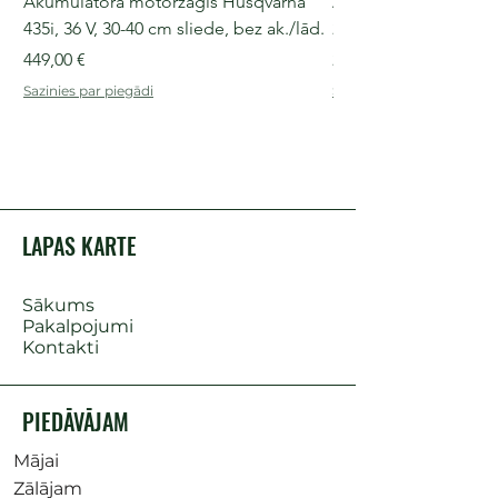
Akumulatora motorzāģis Husqvarna
Akumulatora motorz
435i, 36 V, 30-40 cm sliede, bez ak./lād.
225i, 36 V, 30-35 cm s
Cena
Cena
449,00 €
249,00 €
Sazinies par piegādi
Sazinies par piegādi
LAPAS KARTE
Sākums
Pakalpojumi
Kontakti
PIEDĀVĀJAM
Mājai
Zālājam