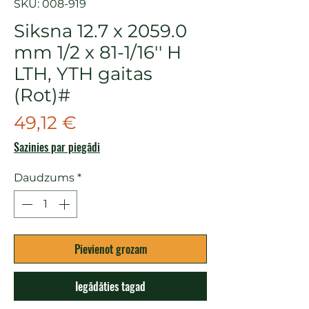
SKU: 008-919
Siksna 12.7 x 2059.0
mm 1/2 x 81-1/16'' H
LTH, YTH gaitas
(Rot)#
Cena
49,12 €
Sazinies par piegādi
Daudzums
*
Pievienot grozam
Iegādāties tagad