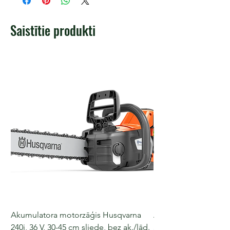
Saistītie produkti
Akumulatora motorzāģis Husqvarna
Akumulatora motorz
240i, 36 V, 30-45 cm sliede, bez ak./lād.
540i XP, 36 V, 30-40 c