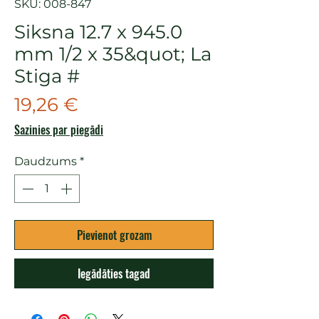
SKU: 008-847
Siksna 12.7 x 945.0
mm 1/2 x 35&quot; La
Stiga #
Cena
19,26 €
Sazinies par piegādi
Daudzums
*
Pievienot grozam
Iegādāties tagad