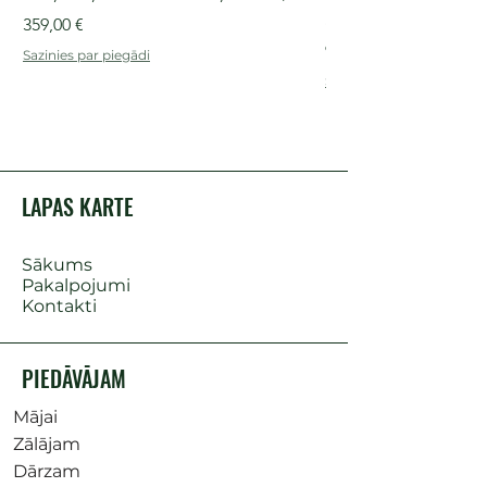
ak./lād.
Cena
359,00 €
Cena
909,00 €
Sazinies par piegādi
Sazinies par piegādi
LAPAS KARTE
Sākums
Pakalpojumi
Kontakti
PIEDĀVĀJAM
Mājai
Zālājam
Dārzam