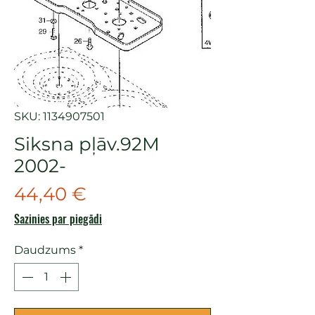
SKU: 1134907501
Siksna pļāv.92M
2002-
Cena
44,40 €
Sazinies par piegādi
Daudzums
*