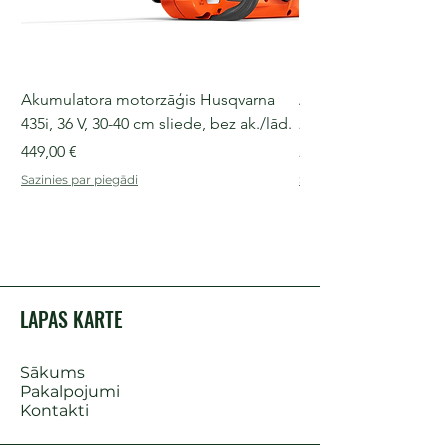
Akumulatora motorzāģis Husqvarna
Akumulatora motorz
435i, 36 V, 30-40 cm sliede, bez ak./lād.
225i, 36 V, 30-35 cm s
Cena
Cena
449,00 €
249,00 €
Sazinies par piegādi
Sazinies par piegādi
LAPAS KARTE
Sākums
Pakalpojumi
Kontakti