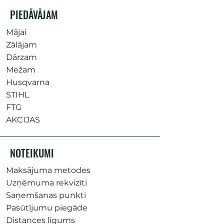
PIEDĀVĀJAM
Mājai
Zālājam
Dārzam
Mežam
Husqvarna
STIHL
FTG
AKCIJAS
NOTEIKUMI
Maksājuma metodes
Uzņēmuma rekvizīti
Saņemšanas punkti
Pasūtījumu piegāde
Distances līgums