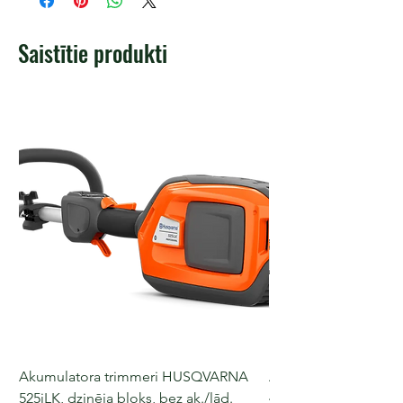
Saistītie produkti
Akumulatora trimmeri HUSQVARNA
Akumulatora motorz
525iLK, dzinēja bloks, bez ak./lād.
435i, 36 V, 30-40 cm s