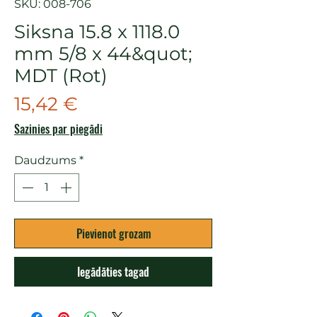
SKU: 008-706
Siksna 15.8 x 1118.0
mm 5/8 x 44&quot;
MDT (Rot)
Cena
15,42 €
Sazinies par piegādi
Daudzums
*
Pievienot grozam
Iegādāties tagad