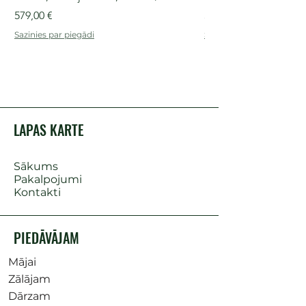
Cena
Cena
579,00 €
509,00 €
Sazinies par piegādi
Sazinies par piegādi
LAPAS KARTE
Sākums
Pakalpojumi
Kontakti
PIEDĀVĀJAM
Mājai
Zālājam
Dārzam