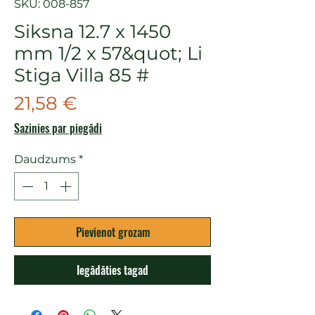
SKU: 008-857
Siksna 12.7 x 1450
mm 1/2 x 57&quot; Li
Stiga Villa 85 #
Cena
21,58 €
Sazinies par piegādi
Daudzums
*
Pievienot grozam
Iegādāties tagad