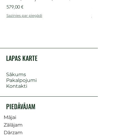
Cena
Cena
579,00 €
509,00 €
Sazinies par piegādi
Sazinies par piegādi
LAPAS KARTE
Sākums
Pakalpojumi
Kontakti
PIEDĀVĀJAM
Mājai
Zālājam
Dārzam