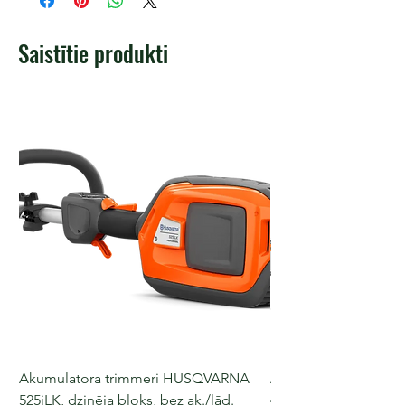
Saistītie produkti
Akumulatora trimmeri HUSQVARNA
Akumulatora motorz
525iLK, dzinēja bloks, bez ak./lād.
435i, 36 V, 30-40 cm s