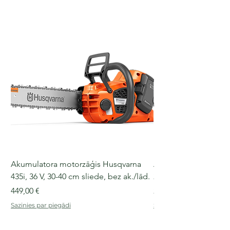
Akumulatora motorzāģis Husqvarna
Akumulatora motorz
435i, 36 V, 30-40 cm sliede, bez ak./lād.
225i, 36 V, 30-35 cm s
Cena
Cena
449,00 €
249,00 €
Sazinies par piegādi
Sazinies par piegādi