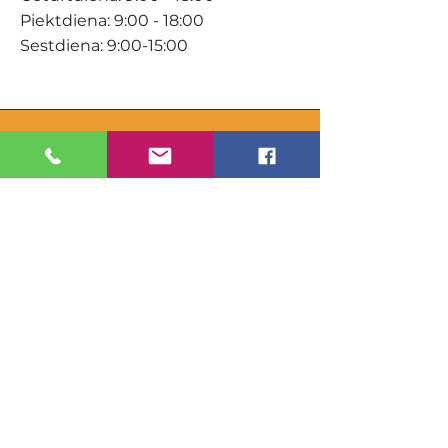
Piektdiena: 9:00 - 18:00
Sestdiena: 9:00-15:00
KONTAKTI
Veikals / E-veikals
+371 27 316 670
info@darzacentrs.lv
Serviss
+371 22 144 433
info@darzacentrs.lv
Adrese:
Ventspils šoseja 10, Jūrmala, LV-
2011