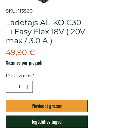
SKU: 113560
Lādētājs AL-KO C30
Li Easy Flex 18V ( 20V
max / 3.0 A )
Cena
49,90 €
Sazinies par piegādi
Daudzums
*
Pievienot grozam
Iegādāties tagad