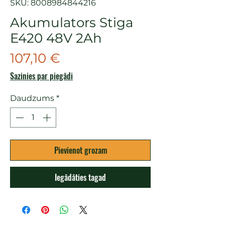
SKU: 8008984844216
Akumulators Stiga
E420 48V 2Ah
Cena
107,10 €
Sazinies par piegādi
Daudzums
*
Pievienot grozam
Iegādāties tagad