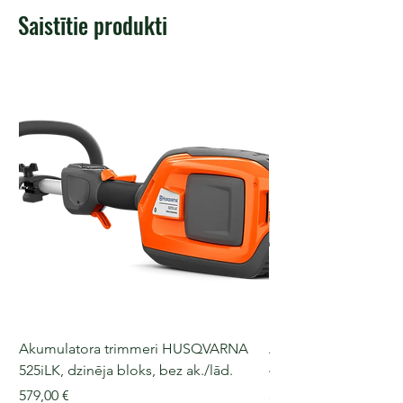
Saistītie produkti
Akumulatora trimmeri HUSQVARNA
Akumulatora motorz
525iLK, dzinēja bloks, bez ak./lād.
435i, 36 V, 30-40 cm s
Cena
Cena
579,00 €
509,00 €