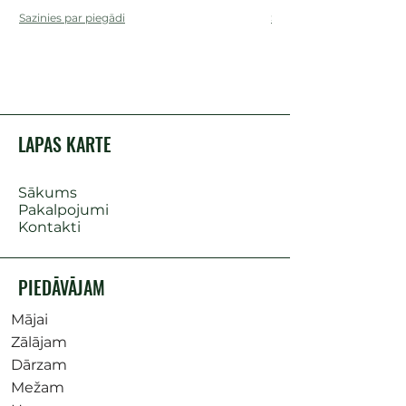
Sazinies par piegādi
Sazinies par piegādi
LAPAS KARTE
Sākums
Pakalpojumi
Kontakti
PIEDĀVĀJAM
Mājai
Zālājam
Dārzam
Mežam