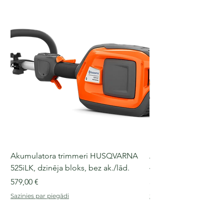
Akumulatora trimmeri HUSQVARNA
Akumulatora motorz
525iLK, dzinēja bloks, bez ak./lād.
435i, 36 V, 30-40 cm s
Cena
Cena
579,00 €
509,00 €
Sazinies par piegādi
Sazinies par piegādi