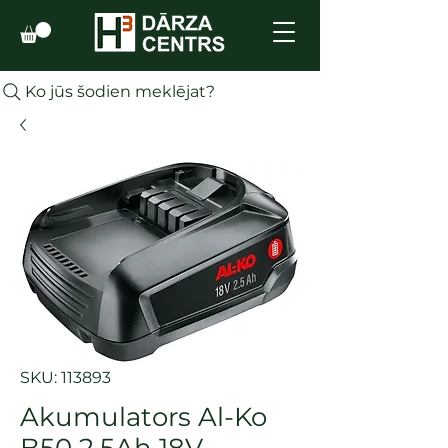
Ko jūs šodien meklējat?
SKU: 113893
Akumulators Al-Ko
B50 2.5Ah 18V