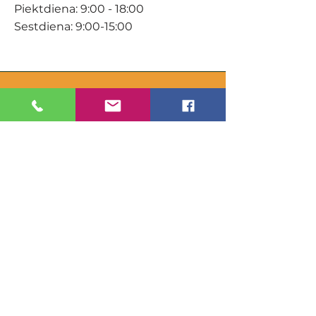
Piektdiena: 9:00 - 18:00
Sestdiena: 9:00-15:00
KONTAKTI
Veikals / E-veikals
+371 27 316 670
info@darzacentrs.lv
Serviss
+371 22 144 433
info@darzacentrs.lv
Adrese:
Ventspils šoseja 10, Jūrmala, LV-
2011