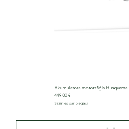
Akumulatora motorzāģis Husqvarna 435
Cena
449,00 €
Sazinies par piegādi