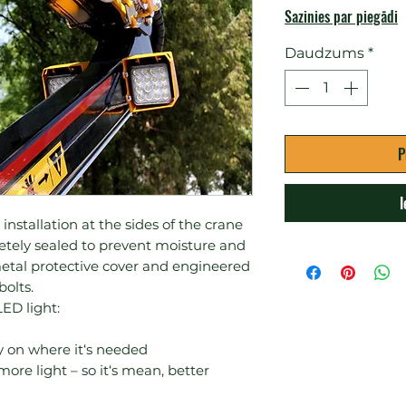
Sazinies par piegādi
Daudzums
*
P
I
nstallation at the sides of the crane 
tely sealed to prevent moisture and 
metal protective cover and engineered 
olts.

ly on where it‘s needed
ore light – so it‘s mean, better