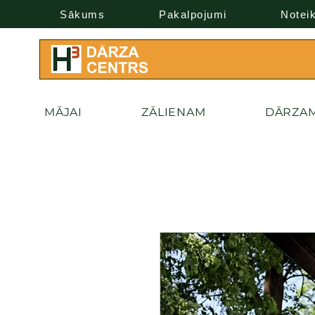
Sākums
Pakalpojumi
Notei
MĀJAI
ZĀLIENAM
DĀRZA