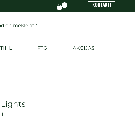
KONTAKTI
odien meklējat?
TIHL
FTG
AKCIJAS
Lights
-1
ena