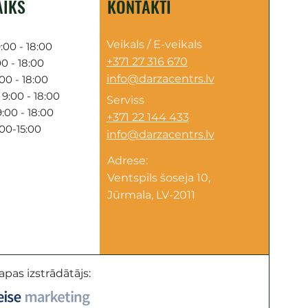
AIKS
KONTAKTI
Veikals / E-veikals
:00 - 18:00
+371 27 316 670
0 - 18:00
info@darzacentrs.lv
00 - 18:00
9:00 - 18:00
Serviss
:00 - 18:00
+371 22 144 433
:00-15:00
info@darzacentrs.lv
Adrese:
Ventspils šoseja 10,
Jūrmala, LV-2011
apas izstrādātājs: