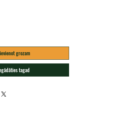
ievienot grozam
egādāties tagad