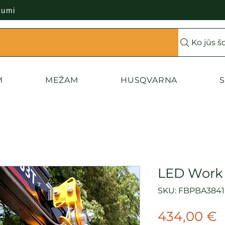
kumi
Ko jūs š
M
MEŽAM
HUSQVARNA
S
LED Work 
SKU: FBPBA3841
C
434,00 €