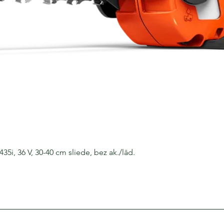
i, 36 V, 30-40 cm sliede, bez ak./lād.