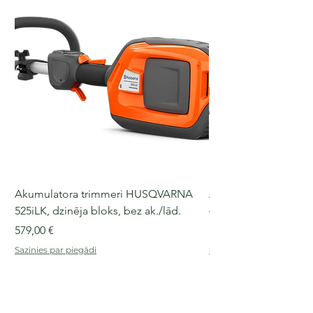
Akumulatora trimmeri HUSQVARNA
Akumulatora motorz
525iLK, dzinēja bloks, bez ak./lād.
435i, 36 V, 30-40 cm s
Cena
Cena
579,00 €
509,00 €
Sazinies par piegādi
Sazinies par piegādi