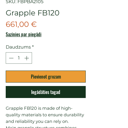
SKU: FBPBA2105
Grapple FB120
Cena
661,00 €
Sazinies par piegādi
Daudzums
*
Pievienot grozam
Iegādāties tagad
Grapple FB120 is made of high-
quality materials to ensure durability 
and reliability you can rely on.

Main grapple structure combines 