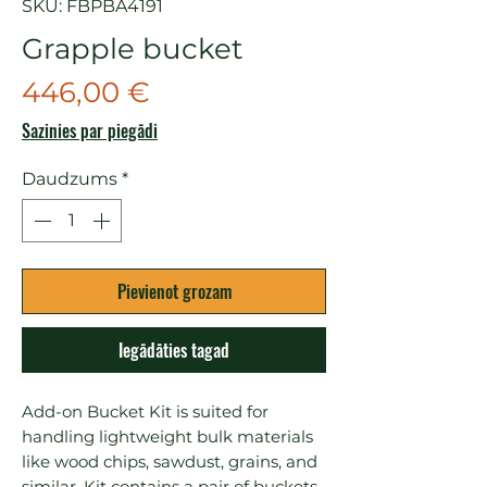
SKU: FBPBA4191
Grapple bucket
Cena
446,00 €
Sazinies par piegādi
Daudzums
*
Pievienot grozam
Iegādāties tagad
Add-on Bucket Kit is suited for 
handling lightweight bulk materials 
like wood chips, sawdust, grains, and 
similar. Kit contains a pair of buckets 