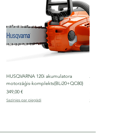
HUSQVARNA 120i akumulatora
Akumulatora trimm
motorzāģis-komplekts(BLi20+QC80)
325iLK, dzinēja bloks
Cena
Cena
349,00 €
349,00 €
Sazinies par piegādi
Sazinies par piegādi